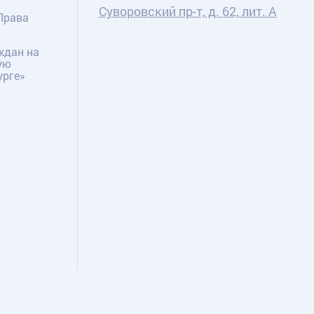
Суворовский пр-т, д. 62, лит. А
Права
ждан на
ую
урге»