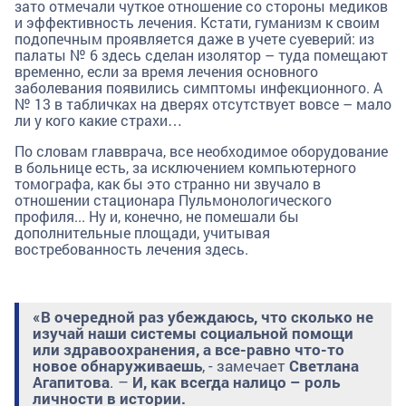
зато отмечали чуткое отношение со стороны медиков
и эффективность лечения. Кстати, гуманизм к своим
подопечным проявляется даже в учете суеверий: из
палаты № 6 здесь сделан изолятор – туда помещают
временно, если за время лечения основного
заболевания появились симптомы инфекционного. А
№ 13 в табличках на дверях отсутствует вовсе – мало
ли у кого какие страхи…
По словам главврача, все необходимое оборудование
в больнице есть, за исключением компьютерного
томографа, как бы это странно ни звучало в
отношении стационара Пульмонологического
профиля... Ну и, конечно, не помешали бы
дополнительные площади, учитывая
востребованность лечения здесь.
«В очередной раз убеждаюсь, что сколько не
изучай наши системы социальной помощи
или здравоохранения, а все-равно что-то
новое обнаруживаешь
, - замечает
Светлана
Агапитова
. –
И, как всегда налицо – роль
личности в истории.