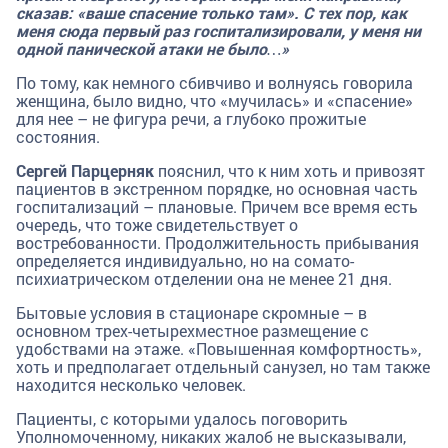
сказав: «ваше спасение только там». С тех пор, как
меня сюда первый раз госпитализировали, у меня ни
одной панической атаки не было…»
По тому, как немного сбивчиво и волнуясь говорила
женщина, было видно, что «мучилась» и «спасение»
для нее – не фигура речи, а глубоко прожитые
состояния.
Сергей Парцерняк
пояснил, что к ним хоть и привозят
пациентов в экстренном порядке, но основная часть
госпитализаций – плановые. Причем все время есть
очередь, что тоже свидетельствует о
востребованности. Продолжительность прибывания
определяется индивидуально, но на сомато-
психиатрическом отделении она не менее 21 дня.
Бытовые условия в стационаре скромные – в
основном трех-четырехместное размещение с
удобствами на этаже. «Повышенная комфортность»,
хоть и предполагает отдельный санузел, но там также
находится несколько человек.
Пациенты, с которыми удалось поговорить
Уполномоченному, никаких жалоб не высказывали,