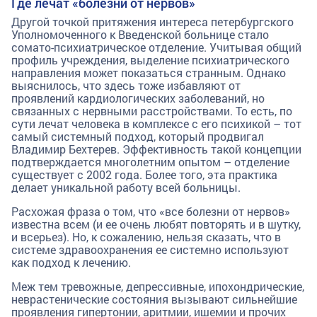
Где лечат «болезни от нервов»
Другой точкой притяжения интереса петербургского
Уполномоченного к Введенской больнице стало
сомато-психиатрическое отделение. Учитывая общий
профиль учреждения, выделение психиатрического
направления может показаться странным. Однако
выяснилось, что здесь тоже избавляют от
проявлений кардиологических заболеваний, но
связанных с нервными расстройствами. То есть, по
сути лечат человека в комплексе с его психикой – тот
самый системный подход, который продвигал
Владимир Бехтерев. Эффективность такой концепции
подтверждается многолетним опытом – отделение
существует с 2002 года. Более того, эта практика
делает уникальной работу всей больницы.
Расхожая фраза о том, что «все болезни от нервов»
известна всем (и ее очень любят повторять и в шутку,
и всерьез). Но, к сожалению, нельзя сказать, что в
системе здравоохранения ее системно используют
как подход к лечению.
Меж тем тревожные, депрессивные, ипохондрические,
неврастенические состояния вызывают сильнейшие
проявления гипертонии, аритмии, ишемии и прочих