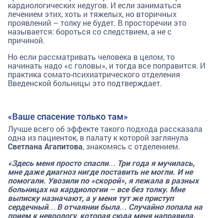
кардиологических недугов. И если заниматься
лечением этих, хоть и тяжелых, но вторичных
проявлений – толку не будет. В просторечии это
называется: бороться со следствием, а не с
причиной.
Но если рассматривать человека в целом, то
начинать надо «с головы», и тогда все поправится. И
практика сомато-психиатрического отделения
Введенской больницы это подтверждает.
«Ваше спасение только там»
Лучше всего об эффекте такого подхода рассказала
одна из пациенток, в палату к которой заглянула
Светлана Агапитова
, знакомясь с отделением.
«Здесь меня просто спасли… Три года я мучилась,
мне даже диагноз нигде поставить не могли. И не
помогали. Увозили по «скорой», я лежала в разных
больницах на кардиологии – все без толку. Мне
выписку назначают, а у меня тут же приступ
сердечный… В отчаянии была… Случайно попала на
прием к неврологу, которая сюда меня направила,