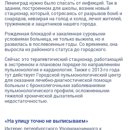
Ленинград нужно было спасать от инфекций. Так в
здании, построенном для школы, возник новый
стационар, который, сотрясаясь от разрывов бомб и
снарядов, невзирая на голод и холод, лечил жителей,
тружеников и защитников нашего города.
Рожденная блокадой и закаленная суровыми
условиями больница, не только выжила, но и
развилась в послевоенные годы. Со временем, она
выросла из районного статуса до городского.
Сейчас это терапевтический стационар, работающий
в экстренном и плановом порядке по направлениям
пульмонология и кардиология. Также с 2013-го года
тут действует Городской пульмонологический центр
для оказания лечебно-диагностической помощи
больным с бронхолегочными заболеваниями
пульмонологического профиля, осложненными
тяжелой хронической дыхательной
недостаточностью.
«На улицу точно не выписываем»
Интерес петербургского Уполномоченного к