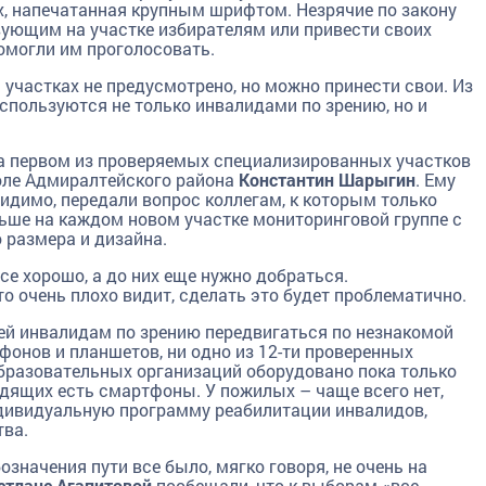
, напечатанная крупным шрифтом. Незрячие по закону
вующим на участке избирателям или привести своих
омогли им проголосовать.
участках не предусмотрено, но можно принести свои. Из
пользуются не только инвалидами по зрению, но и
на первом из проверяемых специализированных участков
коле Адмиралтейского района
Константин Шарыгин
. Ему
видимо, передали вопрос коллегам, к которым только
ьше на каждом новом участке мониторинговой группе с
 размера и дизайна.
се хорошо, а до них еще нужно добраться.
о очень плохо видит, сделать это будет проблематично.
ей инвалидам по зрению передвигаться по незнакомой
онов и планшетов, ни одно из 12-ти проверенных
образовательных организаций оборудовано пока только
видящих есть смартфоны. У пожилых – чаще всего нет,
ндивидуальную программу реабилитации инвалидов,
тва.
значения пути все было, мягко говоря, не очень на
етлане Агапитовой
пообещали, что к выборам
«все