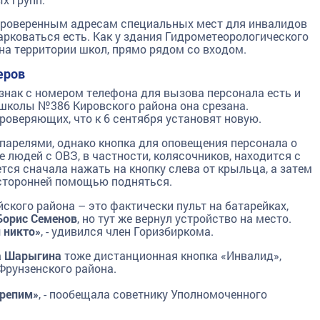
проверенным адресам специальных мест для инвалидов
арковаться есть. Как у здания Гидрометеорологического
 на территории школ, прямо рядом со входом.
еров
нак с номером телефона для вызова персонала есть и
у школы №386 Кировского района она срезана.
оверяющих, что к 6 сентября установят новую.
парелями, однако кнопка для оповещения персонала о
 людей с ОВЗ, в частности, колясочников, находится с
ется сначала нажать на кнопку слева от крыльца, а затем
посторонней помощью подняться.
ского района – это фактически пульт на батарейках,
Борис Семенов
, но тут же вернул устройство на место.
 никто»
, - удивился член Горизбиркома.
а Шарыгина
тоже дистанционная кнопка «Инвалид»,
Фрунзенского района.
крепим»
, - пообещала советнику Уполномоченного