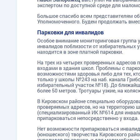
экспертом по доступной среде для маломо
Большое спасибо всем представителям о
Уполномоченного. Будем продолжать вмес
TG
ОК
MAX
Парковки для инвалидов
Особое внимание мониторинговая группа 
инвалидов поблизости от избирательных у
находится в зоне платной парковки.
На трех из четырех проверенных адресов
входами в здания школ. Проблемы с парк
возможностями здоровья либо для тех, кт
только у школы №243 на наб. канала Гриб
избирательный участок №18). До ближайш
более 50 метров. Тротуары узкие, на коляс
В Кировском районе специально оборудова
проверяемых адресов, но на территорию
(специализированный ИК №614 для инвали
припарковаться непосредственно у входа.
Нет возможности припарковаться инвалид
(юношеского) творчества Кировского район
инвалидов по зрению, и для маломобильны