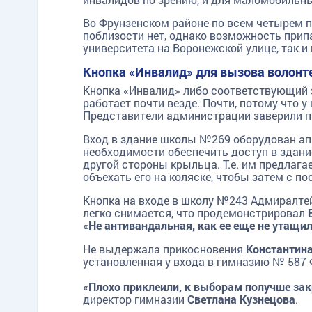
Во Фрунзенском районе по всем четырем 
поблизости нет, однако возможность прип
университета на Воронежской улице, так и
Кнопка «Инвалид» для вызова волонт
Кнопка «Инвалид» либо соответствующий з
работает почти везде. Почти, потому что 
Представители администрации заверили пр
Вход в здание школы №269 оборудован ап
необходимости обеспечить доступ в здание
другой стороны крыльца. Т.е. им предлага
объехать его на коляске, чтобы затем с 
Кнопка на входе в школу №243 Адмиралтей
легко снимается, что продемонстрировал
«Не антивандальная, как ее еще не утащил
Не выдержала прикосновения
Константин
установленная у входа в гимназию № 587 
«Плохо приклеили, к выборам получше за
директор гимназии
Светлана Кузнецова
.