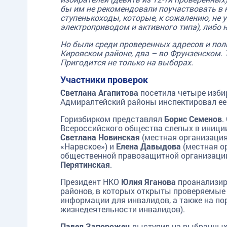
бы им не рекомендовали поучаствовать в 
ступенькоходы, которые, к сожалению, не 
электроприводом и активного типа), либо 
Но были среди проверенных адресов и пол
Кировском районе, два – во Фрунзенском. Т
Пригодится не только на выборах.
Участники проверок
Светлана Агапитова
посетила четыре изби
Адмиралтейский районы инспектировал ее
Горизбирком представлял
Борис Семенов
.
Всероссийского общества слепых в иниц
Светлана Новинская
(местная организация
«Нарвское») и
Елена Давыдова
(местная о
общественной правозащитной организации
Перятинская
.
Президент НКО
Юлия Яганова
проанализир
районов, в которых открыты проверяемые
информации для инвалидов, а также на пор
жизнедеятельности инвалидов).
Павел Запорожец
выступил на выбранных