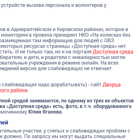
 устройств вызова персонала и волонтеров у
в в Адмиралтейском и Кировском районах, которое в
мониторинга провела президент НКО «На колясках без
о размещенная там информация для людей с ОВЗ
 некоторых ресурсах страницы «Доступная среда» нет
тить. И не только там, но и на портале
Доступная среда
збиратели, и дети, и родители с инвалидностью могли
овательные учреждения в режиме онлайн. На всех
еждений версия для слабовидящих не отвечает
я слабовидящих надо дорабатывать) - сайт
Дворца
кого района
:
пной средой занимаются, по одному из трех их объектов
ка «Доступная среда» есть, фото, в т.ч. оборудованного
номоченному
Юлия Яганова
.
лей
ательные участки, у слепых и слабовидящих проблем с
е должно. По запросу им могут выдать специальные