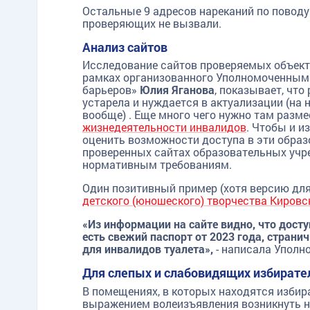
Остальные 9 адресов нареканий по поводу
проверяющих не вызвали.
Анализ сайтов
Исследование сайтов проверяемых объекто
рамках организованного Уполномоченным 
барьеров»
Юлия Яганова
, показывает, чт
устарела и нуждается в актуализации (на
вообще) . Еще много чего нужно там размес
жизнедеятельности инвалидов
. Чтобы и и
оценить возможности доступа в эти образ
проверенных сайтах образовательных учр
нормативным требованиям.
Один позитивный пример (хотя версию дл
детского (юношеского) творчества Кировс
«Из информации на сайте видно, что досту
есть свежий паспорт от 2023 года, странич
для инвалидов туалета»,
- написала Упол
Для слепых и слабовидящих избирате
В помещениях, в которых находятся избир
выражением волеизъявления возникнуть н