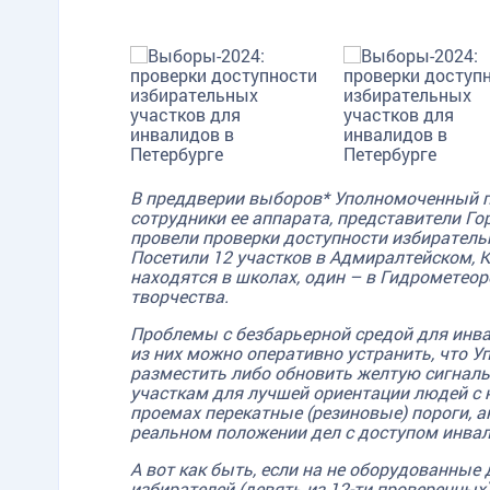
В преддверии выборов* Уполномоченный п
сотрудники ее аппарата, представители Г
провели проверки доступности избиратель
Посетили 12 участков в Адмиралтейском, К
находятся в школах, один – в Гидрометеор
творчества.
Проблемы с безбарьерной средой для инва
из них можно оперативно устранить, что У
разместить либо обновить желтую сигнальн
участкам для лучшей ориентации людей с 
проемах перекатные (резиновые) пороги, 
реальном положении дел с доступом инвал
А вот как быть, если на не оборудованн
избирателей (девять из 12-ти проверенных)