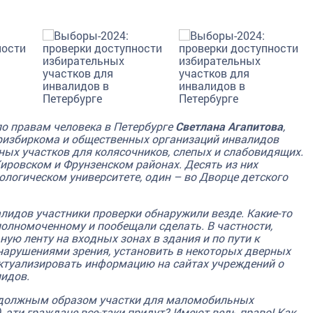
о правам человека в Петербурге
Светлана Агапитова
,
оризбиркома и общественных организаций инвалидов
ных участков для колясочников, слепых и слабовидящих.
ировском и Фрунзенском районах. Десять из них
ологическом университете, один – во Дворце детского
лидов участники проверки обнаружили везде. Какие-то
полномоченному и пообещали сделать. В частности,
ую ленту на входных зонах в здания и по пути к
нарушениями зрения, установить в некоторых дверных
актуализировать информацию на сайтах учреждений о
идов.
ые должным образом участки для маломобильных
, эти граждане все-таки придут? Имеют ведь право! Как