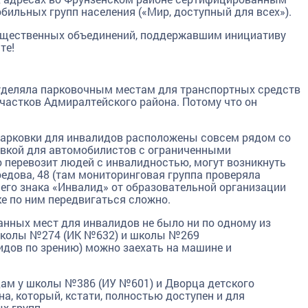
бильных групп населения («Мир, доступный для всех»).
бщественных объединений, поддержавшим инициативу
те!
уделяла парковочным местам для транспортных средств
частков Адмиралтейского района. Потому что он
 парковки для инвалидов расположены совсем рядом со
овкой для автомобилистов с ограниченными
о перевозит людей с инвалидностью, могут возникнуть
оедова, 48 (там мониторинговая группа проверяла
его знака «Инвалид» от образовательной организации
ке по ним передвигаться сложно.
нных мест для инвалидов не было ни по одному из
 школы №274 (ИК №632) и школы №269
дов по зрению) можно заехать на машине и
ам у школы №386 (ИУ №601) и Дворца детского
а, который, кстати, полностью доступен и для
х групп.