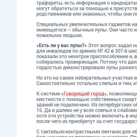
трафареты, есть информация о кандидатах
могут обратиться за помощью к присутст
родственников или знакомых, чтобы они п
Специальных увеличительных гаджетов на 
имеющегося – обычные лупы. Они часто ис
пожилыми людьми.
«Есть ли у вас лупы?»
Этот вопрос задал 
для инвалидов по зрению № 42 в 307-й ш
показали это нехитрое приспособление и, 
собирались проверяющие. Потому что дал
гордостью демонстрировали лупы разного
Но это на самих избирательных участках в
Самостоятельно тотально слепым и тем, кт
К системе
«Говорящий город»
, позволяющ
местности с помощью собственных смартф
зданий не подключено. Из петербургских 
15. Да и далеко не у всех слепых и слабо
хотя эти устройства можно включить в и
после чего их приобретут за счет государс
С тактильно-контрастными лентами для обо
большинстве из проверенных участков.
Св