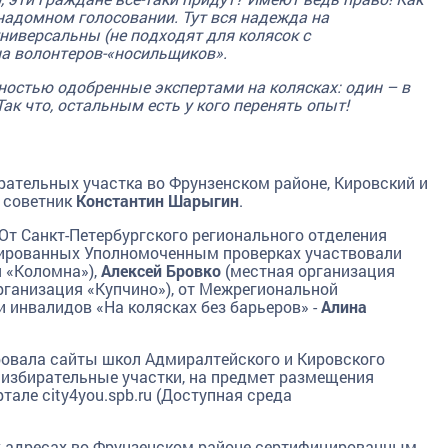
надомном голосовании. Тут вся надежда на
универсальны (не подходят для колясок с
на волонтеров-«носильщиков».
ностью одобренные экспертами на колясках: один – в
ак что, остальным есть у кого перенять опыт!
рательных участка во Фрунзенском районе, Кировский и
 советник
Константин Шарыгин
.
 От Санкт-Петербургского регионального отделения
иированных Уполномоченным проверках участвовали
 «Коломна»),
Алексей Бровко
(местная организация
рганизация «Купчино»), от Межрегиональной
 инвалидов «На колясках без барьеров» -
Алина
овала сайты школ Адмиралтейского и Кировского
 избирательные участки, на предмет размещения
тале city4you.spb.ru (Доступная среда
 адресах во Фрунзенском районе сертифицированным