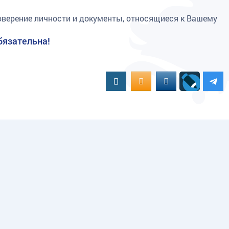
оверение личности и документы, относящиеся к Вашему
бязательна!
Вконтакте
OK.RU
MAIL.RU