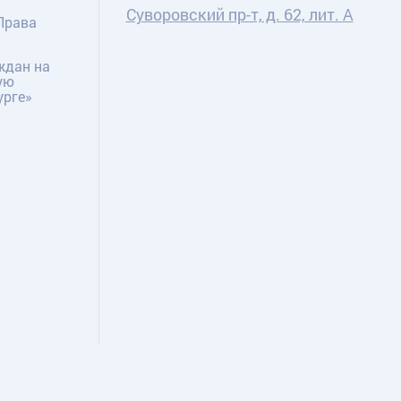
Суворовский пр-т, д. 62, лит. А
Права
ждан на
ую
урге»