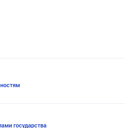
нностям
лами государства