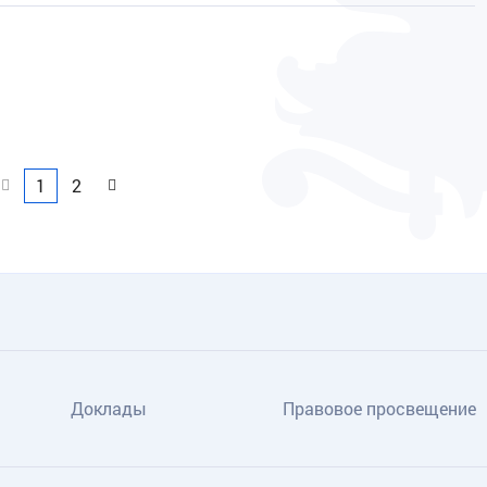
Назад
Вперед
1
2
Доклады
Правовое просвещение