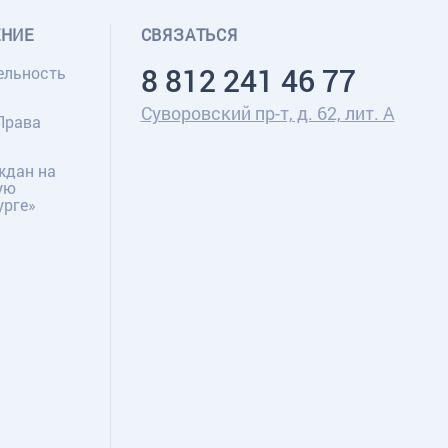
ЕНИЕ
СВЯЗАТЬСЯ
8 812 241 46 77
ельность
Суворовский пр-т, д. 62, лит. А
Права
ждан на
ую
урге»