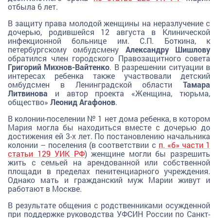
отбыла 6 лет.
В защиту права молодой женщины на неразлучение с
дочерью, родившейся 12 августа в Клинической
инфекционной больнице им. С.П. Боткина, к
петербургскому омбудсмену
Александру Шишлову
обратился член городского Правозащитного совета
Григорий Михнов-Вайтенко
. В разрешении ситуации в
интересах ребенка также участвовали детский
омбудсмен в Ленинградской области
Тамара
Литвинова
и автор проекта «Женщина, тюрьма,
общество»
Леонид Агафонов
.
В колонии-поселении № 1 нет дома ребенка, в котором
Мария могла бы находиться вместе с дочерью до
достижения ей 3-х лет. По постановлению начальника
колонии – поселения (в соответствии с
п. «б» части 1
статьи 129 УИК РФ
) женщине могли бы разрешить
жить с семьей на арендованной или собственной
площади в пределах пенитенциарного учреждения.
Однако мать и гражданский муж Марии живут и
работают в Москве.
В результате общения с родственниками осужденной
при поддержке руководства УФСИН России по Санкт-