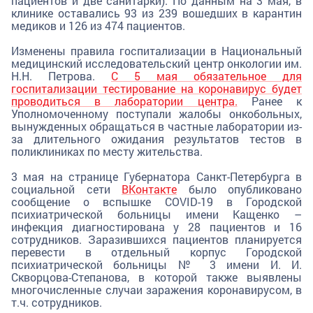
пациентов и две санитарки). По данным на 3 мая, в
клинике оставались 93 из 239 вошедших в карантин
медиков и 126 из 474 пациентов.
Изменены правила госпитализации в Национальный
медицинский исследовательский центр онкологии им.
Н.Н. Петрова.
С 5 мая обязательное для
госпитализации тестирование на коронавирус будет
проводиться в лаборатории центра.
Ранее к
Уполномоченному поступали жалобы онкобольных,
вынужденных обращаться в частные лаборатории из-
за длительного ожидания результатов тестов в
поликлиниках по месту жительства.
3 мая на странице Губернатора Санкт-Петербурга в
социальной сети
ВКонтакте
было опубликовано
сообщение о вспышке COVID-19 в Городской
психиатрической больницы имени Кащенко –
инфекция диагностирована у 28 пациентов и 16
сотрудников. Заразившихся пациентов планируется
перевести в отдельный корпус Городской
психиатрической больницы № 3 имени И. И.
Скворцова-Степанова, в которой также выявлены
многочисленные случаи заражения коронавирусом, в
т.ч. сотрудников.