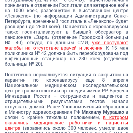
принимать в отделении Госпиталя для ветеранов войн
на 1000 коек, развернутом в выставочном центре
«Ленэкспо» (по информации Администрации Санкт-
Петербурга, временный госпиталь в «Ленэкспо» будет
расширен до 2500 коек). Пациентов с коронавирусом
также госпитализируют в бывший обсерватор в
пансионате «Заря» (отделение Городской больницы
№ 40), откуда, по данным СМИ,
уже поступают
жалобы на отсутствие врачей и лечения.
К 15 мая
поликлиника № 42 должна быть переоборудована под
инфекционный стационар на 230 коек (отделение
больницы № 20).
Постепенно нормализуется ситуация в закрытом на
карантин по коронавирусу еще 8 апреля
Национальном медицинском исследовательском
центре травматологии и ортопедии имени Р.Р. Вредена
Минздрава России – сотрудников и пациентов с
отрицательными результатами тестов начали
отпускать домой. Ранее Уполномоченный обращался
к Министру здравоохранения РФ
Михаилу Мурашко
в
связи с крайне тяжелым положением,
в котором
оказались медицинские работники и пациенты
центра
(заразились около 300 человек, умерли двое