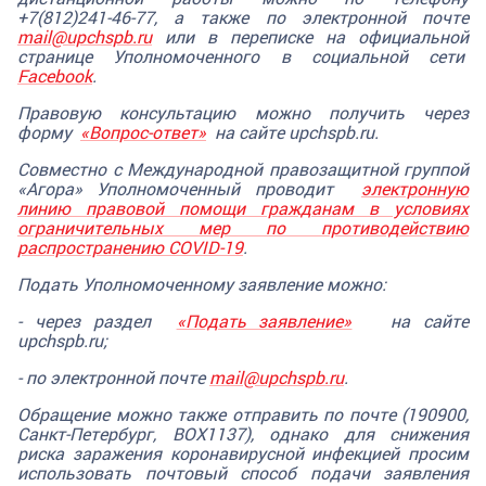
+7(812)241-46-77, а также по электронной почте
mail@upchspb.ru
или в переписке на официальной
странице Уполномоченного в социальной сети
Facebook
.
Правовую консультацию можно получить через
форму
«Вопрос-ответ»
на сайте upchspb.ru.
Совместно с Международной правозащитной группой
«Агора» Уполномоченный проводит
электронную
линию правовой помощи гражданам в условиях
ограничительных мер по противодействию
распространению COVID-19
.
Подать Уполномоченному заявление можно:
- через раздел
«Подать заявление»
на сайте
upchspb.ru;
- по электронной почте
mail@upchspb.ru
.
Обращение можно также отправить по почте (190900,
Санкт-Петербург, BOX1137), однако для снижения
риска заражения коронавирусной инфекцией просим
использовать почтовый способ подачи заявления