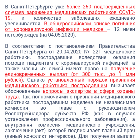
В Санкт-Петербурге уже
более 250 подтвержденных
случаев заражения медицинских работников СOVID-
19
, и количество заболевших ежедневно
увеличивается.
В общероссийском списке погибших
от коронавирусной инфекции медиков
– 12 имен
петербуржцев (на 04.05.2020).
В соответствии с постановлением Правительства
Санкт-Петербурга от 20.04.2020 № 221 медицинские
работники, пострадавшие вследствие оказания
помощи пациентам с коронавирусной инфекцией, а
также члены их семей имеют право на
получение
единовременных выплат (от 300 тыс. до 1 млн
рублей)
. Однако
установленный порядок признания
медицинского работника пострадавшим
вызывает
обоснованные
вопросы экспертов в сфере охраны
труда
. Так, полномочиями о признании медицинского
работника пострадавшим наделена не независимая
комиссия во главе с руководителем
Роспотребнадзора субъекта РФ (как в случаях
установления профессионального заболевания), а
внутренняя комиссия медицинского учреждения,
заключение (акт) которой подписывает главный врач
(явный конфликт интересов). Для получения выплат