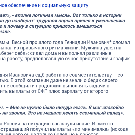
ное обеспечение и социальную защиту
ает», - вполне логичная мысль. Вот только в истории
ью до наоборот: трудовой порыв привел к уменьшению
о и почему в ситуацию пришлось вмешаться
риале.
авмы. Весной прошлого года Геннадий Иванович* сломал
 выпал из привычного ритма жизни. Мужчина ушел на
 «берег себя»: сидел дома и выполнял различные
 на работу, предполагавшую очное присутствие и график
дия Ивановича ещё работа по совместительству – со
ю. В этой компании даже не знали о бедах своего
ст не сообщил и продолжил выполнять задачи в
ить выплаты от СФР плюс зарплату от второго
ч. – Мне не нужно было никуда ехать. Я мог спокойно
ь на звонки. Это не мешало лечить сломанный палец».
а России на ситуацию взглянули иначе. И вместо
острадавший получил выплаты «по минималке» (исходя
ьничного он не только болел, но и работал.