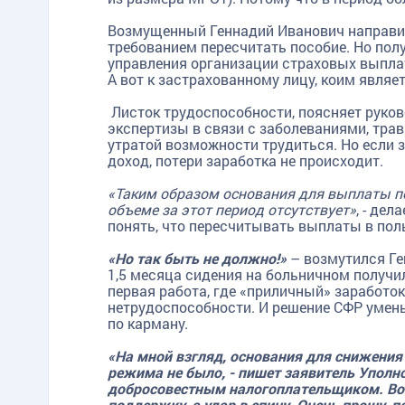
Возмущенный Геннадий Иванович направил
требованием пересчитать пособие. Но пол
управления организации страховых выплат
А вот к застрахованному лицу, коим являе
Листок трудоспособности, поясняет руков
экспертизы в связи с заболеваниями, тр
утратой возможности трудиться. Но если 
доход, потери заработка не происходит.
«Таким образом основания для выплаты п
объеме за этот период отсутствует»
, - де
понять, что пересчитывать выплаты в пол
«Но так быть не должно!»
– возмутился Ге
1,5 месяца сидения на больничном получи
первая работа, где «приличный» заработо
нетрудоспособности. И решение СФР умен
по карману.
«На мной взгляд, основания для снижения
режима не было, - пишет заявитель Уполн
добросовестным налогоплательщиком. Вот 
поддержку, а удар в спину. Очень прошу, п