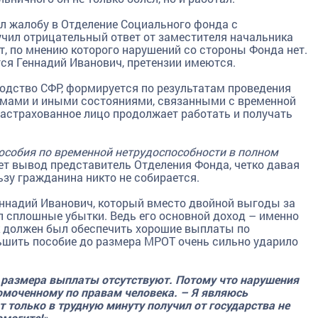
 жалобу в Отделение Социального фонда с
учил отрицательный ответ от заместителя начальника
, по мнению которого нарушений со стороны Фонда нет.
тся Геннадий Иванович, претензии имеются.
одство СФР, формируется по результатам проведения
авмами и иными состояниями, связанными с временной
застрахованное лицо продолжает работать и получать
особия по временной нетрудоспособности в полном
лает вывод представитель Отделения Фонда, четко давая
ьзу гражданина никто не собирается.
ннадий Иванович, который вместо двойной выгоды за
л сплошные убытки. Ведь его основной доход – именно
к должен был обеспечить хорошие выплаты по
ьшить пособие до размера МРОТ очень сильно ударило
 размера выплаты отсутствуют. Потому что нарушения
омоченному по правам человека. – Я являюсь
только в трудную минуту получил от государства не
омогите!».