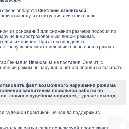
й сфере аппарата
Светланы Агапитовой
шли к выводу, что ситуация действительно
одним из оснований для снижения размера пособия по
нарушение застрахованным лицом режима,
ительных причин. При этом определять
акт нарушения может исключительно врач в рамках
ах Геннадия Ивановича не поставил. Значит, с
ьничный режим не нарушал и нет оснований наказывать
установить факт возможного нарушения режима
полнения заявителем посильной работы по
о только в судебном порядке», - делает вывод
ая судебной практикой, не нашла поддержки у
 выходя за рамки своих полномочий, продолжают