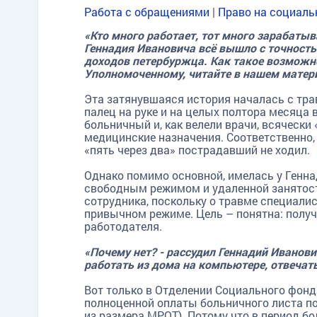
Работа с обращениями
|
Право на социаль
«Кто много работает, тот много зарабатыв
Геннадия Ивановича всё вышло с точност
доходов петербуржца. Как такое возможн
Уполномоченному, читайте в нашем мате
Эта затянувшаяся история началась с тр
палец на руке и на целых полтора месяца
больничный и, как велели врачи, всячески
медицинские назначения. Соответственно,
«пять через два» пострадавший не ходил.
Однако помимо основной, имелась у Генна
свободным режимом и удаленной занятость
сотрудника, поскольку о травме специали
привычном режиме. Цель – понятна: получ
работодателя.
«Почему нет? - рассудил Геннадий Иванови
работать из дома на компьютере, отвечат
Вот только в Отделении Социального фонд
полноценной оплаты больничного листа п
из размера МРОТ). Потому что в период бол