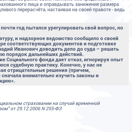
рахованного лица и оправдывать занижение размера
ливого перерасчёта, настаивая на своей правоте - ведь
 почти год пытался урегулировать свой вопрос, но
атуру, и надзорное ведомство сообщило о своей
боре соответствующих документов и подготовке
ннадий Иванович доводить дело до суда – решать
лю порядок дальнейших действий.
ние Социального фонда дает отказ, игнорируя опыт
юся судебную практику. Конечно, у нас не
мая отрицательные решения (причем,
 сначала внимательно изучить законы и
ацию».
оциальном страховании на случай временной
вом" от 29.12.2006 N 255-ФЗ