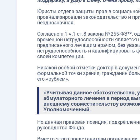
Юристы отдела защиты прав в социально
проанализировали законодательство и при
неоднозначная.
Согласно п.1 ч.1 ст.8 закона №255-ФЗ**, 
временной нетрудоспособности является 
предписанного лечащим врачом, без уваж
нетрудоспособность и квалифицировать ф
своей компетенции.
Никакой особой отметки доктор в документ
формальной точки зрения, гражданин бол
его «рублем».
«Учитывая данное обстоятельство, 
абмулаторного лечения в период вы
внешнему совместительству возможн
TG
ОК
MAX
Уполномоченный.
Но данная правовая позиция, подкрепленн
руководства Фонда.
Вместо этого представители организации,