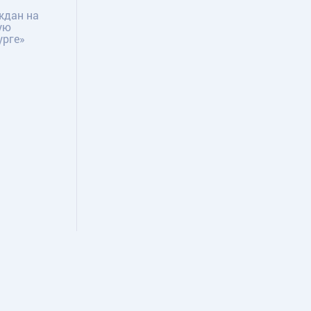
ждан на
ую
урге»