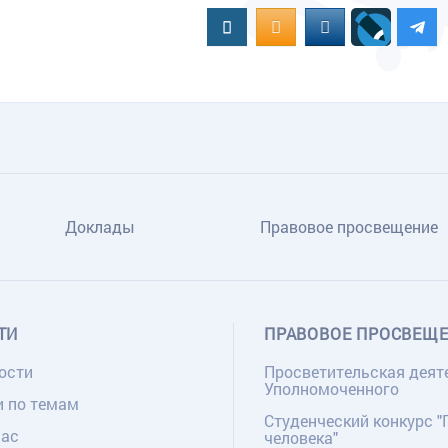
Вконтакте
OK.RU
MAIL.RU
Доклады
Правовое просвещение
ТИ
ПРАВОВОЕ ПРОСВЕЩ
ости
Просветительская деят
Уполномоченного
и по темам
Студенческий конкурс "
нас
человека"