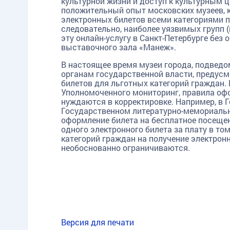
культурной жизни и доступ к культурным 
положительный опыт московских музеев, 
электронных билетов всеми категориями по
следовательно, наиболее уязвимых групп (в
эту онлайн-услугу в Санкт-Петербурге без
выставочного зала «Манеж».
В настоящее время музеи города, подвед
органам государственной власти, предус
билетов для льготных категорий граждан. 
Уполномоченного мониторинг, правила оф
нуждаются в корректировке. Например, в 
Государственном литературно-мемориаль
оформление билета на бесплатное посещен
одного электронного билета за плату в то
категорий граждан на получение электронн
необоснованно ограничиваются.
Версия для печати