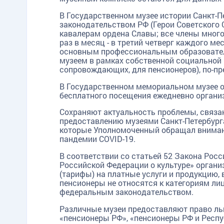
В Государственном музее истории Санкт-П
законодательством РФ (Герои Советского 
кавалерам ордена Славы; все члены много
раз в месяц - в третий четверг каждого ме
основным профессиональным образовател
музеем в рамках собственной социальной п
сопровождающих, для пенсионеров), по-п
В Государственном мемориальном музее о
бесплатного посещения ежедневно организо
Сохраняют актуальность проблемы, связа
предоставлению музеями Санкт-Петербурга
которые Уполномоченный обращал внимани
пандемии COVID-19.
В соответствии со статьей 52 Закона Рос
Российской Федерации о культуре» орган
(тарифы) на платные услуги и продукцию, 
пенсионеры не относятся к категориям ли
федеральным законодательством.
Различные музеи предоставляют право льг
«пенсионеры РФ», «пенсионеры РФ и Респуб