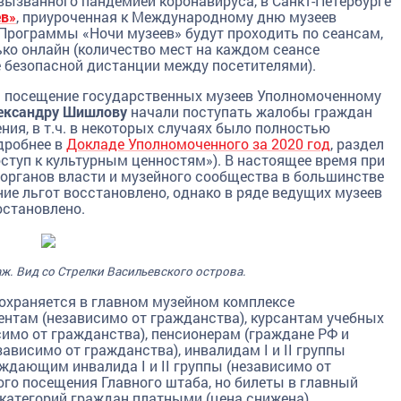
 вызванного пандемией коронавируса, в Санкт-Петербурге
ев»
, приуроченная к Международному дню музеев
. Программы «Ночи музеев» будут проходить по сеансам,
ко онлайн (количество мест на каждом сеансе
 безопасной дистанции между посетителями).
на посещение государственных музеев Уполномоченному
ександру Шишлову
начали поступать жалобы граждан
ния, в т.ч. в некоторых случаях было полностью
дробнее в
Докладе Уполномоченного за 2020 год
, раздел
оступ к культурным ценностям»). В настоящее время при
органов власти и музейного сообщества в большинстве
ие льгот восстановлено, однако в ряде ведущих музеев
остановлено.
. Вид со Стрелки Васильевского острова.
сохраняется в главном музейном комплексе
ентам (независимо от гражданства), курсантам учебных
имо от гражданства), пенсионерам (граждане РФ и
езависимо от гражданства), инвалидам I и II группы
ждающим инвалида I и II группы (независимо от
го посещения Главного штаба, но билеты в главный
категорий граждан платными (цена снижена).