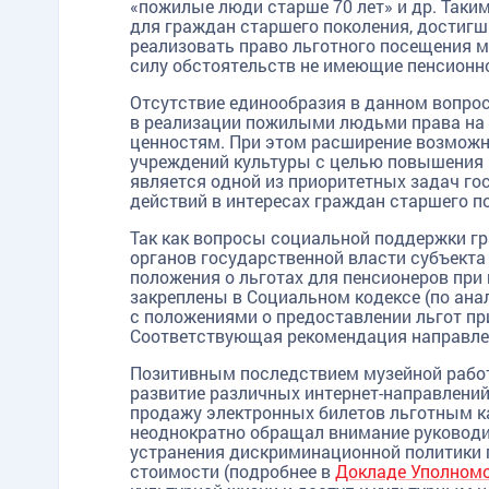
«пожилые люди старше 70 лет» и др. Таким
для граждан старшего поколения, достигш
реализовать право льготного посещения м
силу обстоятельств не имеющие пенсионно
Отсутствие единообразия в данном вопрос
в реализации пожилыми людьми права на у
ценностям. При этом расширение возможн
учреждений культуры с целью повышения п
является одной из приоритетных задач гос
действий в интересах граждан старшего п
Так как вопросы социальной поддержки г
органов государственной власти субъекта
положения о льготах для пенсионеров при
закреплены в Социальном кодексе (по ана
с положениями о предоставлении льгот пр
Соответствующая рекомендация направлен
Позитивным последствием музейной работ
TG
ОК
MAX
развитие различных интернет-направлений
продажу электронных билетов льготным к
неоднократно обращал внимание руководит
устранения дискриминационной политики 
стоимости (подробнее в
Докладе Уполномо