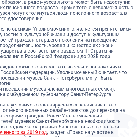
 образом, в ряде музеев льгота может быть недоступна
их пенсионного возраста. Кроме того, с невозможностью
узея могут столкнуться люди пенсионного возраста, в
го удостоверения.
е, по оценкам Уполномоченного, является препятствием
частие в культурной жизни и доступ к культурным
остей граждан старшего поколения на посещение
родолжительности, уровня и качества их жизни
ударства в соответствии разделом III Стратегии
околения в Российской Федерации до 2025 года.
раждан пожилого возраста отнесены к полномочиям
 Российской Федерации, Уполномоченный считает, что
 посещении музеев Санкт-Петербурга могут быть
логии
и посещении музеев членам многодетных семей).
а омбудсменом губернатору Санкт-Петербурга.
ы в условиях коронавирусных ограничений стало
: от многочисленных онлайн-проектов до перехода на
атегориям граждан. Ранее Уполномоченный
елей музеев в Санкт-Петербурге на необходимость
по продаже электронных билетов только по полной
ченного за 2019 год
, раздел «Право на участие в