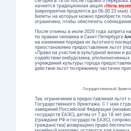
Сегодня в 18.00 после годового перерыва,
начнется традиционная акция
«Ночь музе
(мероприятия продлятся до 06.00 23 мая)
билеты на которые можно приобрести толь
ограничено, чтобы обеспечить соблюдение
После отмены в июле 2020 года запрета 
по правам человека в Санкт-Петербурге
Ал
на изменение порядка их льготного посеще
приостановлено предоставление льгот (по
«Право на участие в культурной жизни и д
содействии омбудсмена, уполномоченных 
учреждений культуры города предоставлен
действие льгот по-прежнему частично при
Государственный Эрмитаж
Так, ограничение в предоставлении льгот 
Государственного Эрмитажа. С 1 мая студ
заведений Российской Федерации (независ
государств ЕАЭС), детям от 7 до 18 лет (н
(граждане РФ и государств ЕАЭС), сопрово
гражданства) возвращено право бесплатно
музейный комплекс остаются для данных 