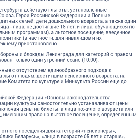
етербурга действуют льготы, установленные
Союза, Герои Российской Федерации и Полные
детных семей; дети дошкольного возраста, а также один
сяца - лица, не достигшие 18 лет, и лица, обучающиеся по
ьным программам), а льготное посещение, введенное
олитики (в частности, для инвалидов и их
режнему приостановлено.
бороны и блокады Ленинграда для категорий с правом
ван только один утренний сеанс (10:00).
нные с отсутствием единообразного подхода к
 льгот людям, достигшим пенсионного возраста, на
е Комитета по культуре и Минкульта России еще до
сийской Федерации «Основы законодательства
изации культуры самостоятельно устанавливают цены
включая цены на билеты, а лица пожилого возраста или
ц, имеющим право на льготное посещение, определенным
отного посещения для категорий «пенсионеры»,
лики Беларусь», «лица в возрасте 65 лет и старше»,