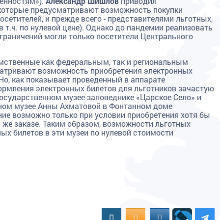
ценностям»).
Александр Шишлов
приводил
которые предусматривают возможность покупки
сетителей, и прежде всего - представителями льготных,
 т.ч. по нулевой цене). Однако до пандемии реализовать
 ограничений могли только посетители Центрального
омственные как федеральным, так и региональным
матривают возможность приобретения электронных
Но, как показывает проведенный в аппарате
ормления электронных билетов для льготников зачастую
Государственном музее-заповеднике «Царское Село» и
ном музее Анны Ахматовой в Фонтанном доме
ие возможно только при условии приобретения хотя бы
м же заказе. Таким образом, возможности льготных
ых билетов в эти музеи по нулевой стоимости
Вконтакте
OK.RU
MAIL.RU