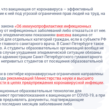
 что вакцинация от коронавируса – эффективный
е к ней под угрозой ограничения прав людей на труд, на
о закона
«Об иммунопрофилактике инфекционных
у от инфекционных заболеваний либо отказаться от нее.
по эпидемическим показаниям
внесена
вакцина от
ой для отдельных категорий граждан, если в субъекте РФ
главного санитарного врача. В Санкт-Петербурге такое
о. А студенты образовательных организаций вообще не
 в случае ухудшения эпидемической ситуации обязаны
я администрации Санкт-Петербургского гуманитарного
 непривитых студентов от посещения образовательной
и в сентябре коронавирусные ограничения направлены
года
рекомендаций Министерства науки и высшего
сти в целях предупреждения коронавирусной инфекции
.
нционные образовательные технологии для
меют противопоказания к вакцинации от COVID-19, а при
тов предъявлять документы, подтверждающие
и последних месяцев заболевание либо