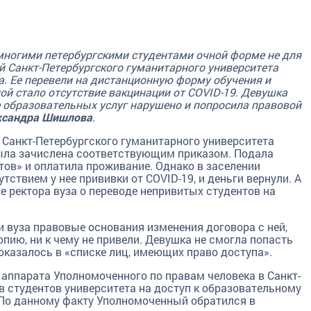
многими петербургскими студентами очной форме не для
ей Санкт-Петербургского гуманитарного университета
. Ее перевели на дистанционную форму обучения и
ой стало отсутствие вакцинации от COVID-19. Девушка
е образовательных услуг нарушено и попросила правовой
ксандра Шишлова
.
ы Санкт-Петербургского гуманитарного университета
ыла зачислена соответствующим приказом. Подала
тов» и оплатила проживание. Однако в заселении
тствием у нее прививки от COVID-19, и деньги вернули. А
е ректора вуза о переводе непривитых студентов на
 вуза правовые основания изменения договора с ней,
опию, ни к чему не привели. Девушка не смогла попасть
 оказалось в «списке лиц, имеющих право доступа».
аппарата Уполномоченного по правам человека в Санкт-
в студентов университета на доступ к образовательному
По данному факту Уполномоченный обратился в