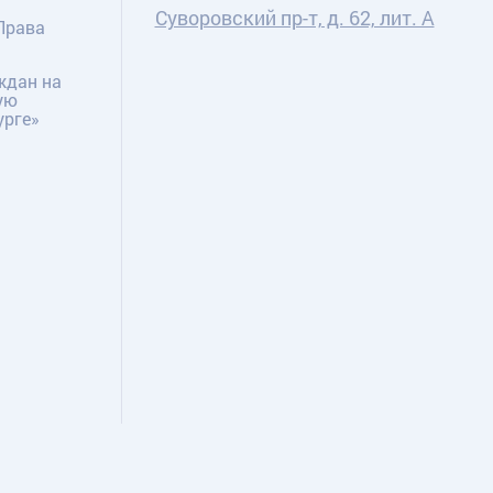
Суворовский пр-т, д. 62, лит. А
Права
ждан на
ую
урге»