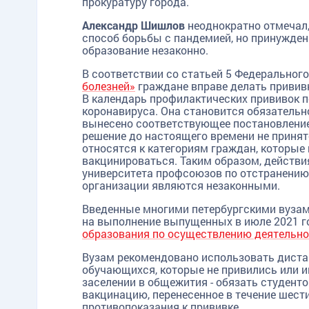
прокуратуру города.
Александр Шишлов
неоднократно отмечал,
способ борьбы с пандемией, но принуждени
образование незаконно.
В соответствии со статьей 5 Федеральног
болезней»
граждане вправе делать прививк
В календарь профилактических прививок 
коронавируса. Она становится обязательн
вынесено соответствующее постановление 
решение до настоящего времени не принят
относятся к категориям граждан, которые
вакцинироваться. Таким образом, действи
университета профсоюзов по отстранению
организации являются незаконными.
Введенные многими петербургскими вузам
на выполнение выпущенных в июле 2021 
образования по осуществлению деятельно
Вузам рекомендовано использовать диста
обучающихся, которые не привились или и
заселении в общежития - обязать студен
вакцинацию, перенесенное в течение шест
противопоказания к прививке.