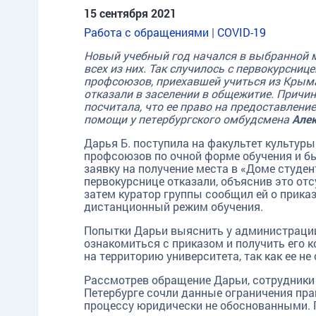
15 сентября 2021
Работа с обращениями
|
COVID-19
Новый учебный год начался в выбранной 
всех из них. Так случилось с первокурсниц
профсоюзов, приехавшей учиться из Крыма
отказали в заселении в общежитие. Причин
посчитала, что ее право на предоставлени
помощи у петербургского омбудсмена
Але
Дарья Б. поступила на факультет культур
профсоюзов по очной форме обучения и б
заявку на получение места в «Доме студен
первокурснице отказали, объяснив это отсу
затем куратор группы сообщил ей о приказ
дистанционный режим обучения.
Попытки Дарьи выяснить у администрации
ознакомиться с приказом и получить его к
на территорию университета, так как ее не
Рассмотрев обращение Дарьи, сотрудники 
Петербурге сочли данные ограничения пра
процессу юридически не обоснованными. 