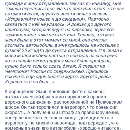
проезда в зону отправления, так как я - инвалид, мне
тяжело передвигаться. На что поступил ответ, что все
автоматически, вручную ввести ничего нельзя…
«Исправляйте номер и до свидания». Повторно
связаться с ней не удалось. Я доехал до другого
шлагбаума, который ведет на парковку, через его
терминал мне тоже не ответили. Хорошо, что моя
жена была в этот момент со мной, она смогла
отогнать автомобиль, а мне пришлось на костыле с
сумкой 25 кг идти до пункта отправления. И в связи с
моей малой мобильностью я опоздал на свой рейс,
хотя онлайн-регистрация у меня была пройдена,
нужно было только сдать багаж. Я спешил на
Чемпионат России по следж-хоккею. Пришлось
покупать еще один билет и ждать другого рейса.
Хорошо, что он был…».
К обращению Эмин приложил фото с камеры
автоматической фиксации нарушений правил
дорожного движения, расположенной на Пулковском
шоссе. Он так торопился в аэропорт, что превысил
скорость. А полученный штраф за правонарушение,
совершенное за несколько минут до инцидента в
аэропорту, по мнению инвалида, подтверждает, что
номерные знаки его автомобиля «хорошо читаются».