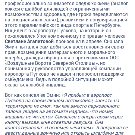
профессионально занимается следж-хоккеем (аналог
хоккея с шайбой для людей с ограниченными
возможностями здоровья, где игроки передвигаются
на специальных санях), развитием и популяризацией
этого паралимпийского вида спорта в Петербурге.
Инцидент в аэропорту Пулково, на который он
пожаловался Уполномоченному по правам человека
Светлане Агапитовой
, произошел в апреле. Сначала
Эмин пытался сам добиться восстановления своих
прав, возмещения материального и морального
ущерба, дважды обращался с претензиями к ООО
«Воздушные Ворота Северной Столицы», но
понимания у руководства управляющей компании
аэропорта Пулково не нашел и попросил поддержки
омбудсмена. Ведь в подобной ситуации может
оказаться любой инвалид.
Вот как описал ее Эмин:
«Я прибыл в аэропорт
Пулково на своем личном автомобиле, заехать на
территорию не смог, так как вместо парковочного
талона увидел на автомате надпись, что номер
машины не читается. Связался с оператором через
кнопку вызова, мне ответила девушка. Она
констатировала: «Госномер нечитаем». Я попросил ее
ввести данные вручную или открыть шлагбаум для