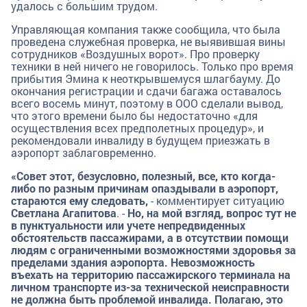
удалось с большим трудом.
Управляющая компания также сообщила, что была
проведена служебная проверка, не выявившая вины
сотрудников «Воздушных ворот». Про проверку
техники в ней ничего не говорилось. Только про время
прибытия Эмина к неоткрывшемуся шлагбауму. До
окончания регистрации и сдачи багажа оставалось
всего восемь минут, поэтому в ООО сделали вывод,
что этого времени было бы недостаточно «для
осуществления всех предполетных процедур», и
рекомендовали инвалиду в будущем приезжать в
аэропорт заблаговременно.
«Совет этот, безусловно, полезный, все, кто когда-
либо по разным причинам опаздывали в аэропорт,
стараются ему следовать,
- комментирует ситуацию
Светлана Агапитова
. -
Но, на мой взгляд, вопрос тут не
в пунктуальности или учете непредвиденных
обстоятельств пассажирами, а в отсутствии помощи
людям с ограниченными возможностями здоровья за
пределами здания аэропорта. Невозможность
въехать на территорию пассажирского терминала на
личном транспорте из-за технической неисправности
не должна быть проблемой инвалида. Полагаю, это