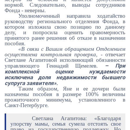
нормой. Следовательно, выводы сотрудников
Фонда - неверны.
Уполномоченный направила ходатайство
руководству регионального отделения Фонда, в
котором изложила свою позицию по данному
делу, и попросила оценить правомерность
принятого ранее решения об отказе в назначении
пособия.
«В связи с Вашим обращением Отделением
осуществлена контрольная проверка, -
отвечает
Светлане Агапитовой исполняющий обязанности
– При
управляющего Геннадий Щемелев.
комплексной оценке нуждаемости
исключена доля недвижимости бывшего
супруга заявителя».
Таким образом, Яне и ее дочери были
назначены пособия в размере 100% величины
прожиточного минимума, установленного в
Санкт-Петербурге.
Светлана Агапитова: «Благодаря
упорству мамы, семья сумела отстоять свое
право на государственную поддержку. Но