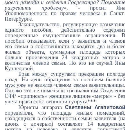
моего развода и сведения Росреестра? Помогите
разрешить проблему»,
- просит Яна
Уполномоченного по правам человека в Санкт-
Петербурге.
Законодательство, регулирующее назначение
единого пособия, действительно содержит
определенные имущественные ограничения. В
пособии отказывают, если у заявителя и членов
его семьи в собственности находятся два и более
жилых объекта, суммарная площадь которых
больше произведения 24 квадратных метров и
количества членов семьи. Но это не случай Яны
Кузнецовой.
Брак между супругами прекращен полгода
назад. На день обращения за пособием бывший
муж уже не являлся членом семьи заявительницы.
Однако это не помешало специалистам Отделения
СФР «приписать» женщине лишние «метры» - без
учета права собственности супруга***.
Светланы Агапитовой
Юристы аппарата
определили, что площадь жилых помещений,
находящихся в собственности семьи заявителя (на
двоих с дочерью) составляет 14 квадратных
метров на человека и является допустимой