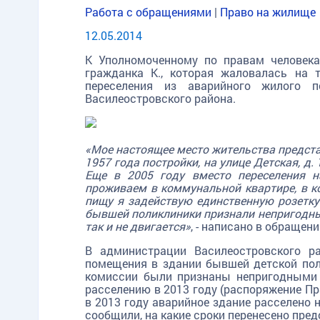
Работа с обращениями
|
Право на жилище
12.05.2014
К Уполномоченному по правам человека
гражданка К., которая жаловалась на 
переселения из аварийного жилого 
Василеостровского района.
«Мое настоящее место жительства предста
1957 года постройки, на улице Детская, д
Еще в 2005 году вместо переселения н
проживаем в коммунальной квартире, в ко
пищу я задействую единственную розетку 
бывшей поликлиники признали непригодны
так и не двигается»
, - написано в обращен
В администрации Василеостровского р
помещения в здании бывшей детской по
комиссии были признаны непригодными 
расселению в 2013 году (распоряжение Пра
в 2013 году аварийное здание расселено
сообщили, на какие сроки перенесено пр