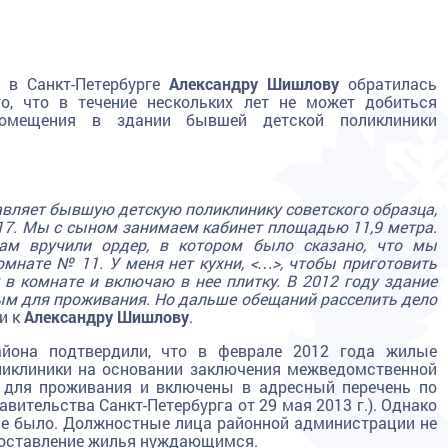
 в Санкт-Петербурге
Александру Шишлову
обратилась
то, что в течение нескольких лет не может добиться
помещения в здании бывшей детской поликлиники
вляет бывшую детскую поликлинику советского образца,
. 17. Мы с сыном занимаем кабинет площадью 11,9 метра.
ам вручили ордер, в котором было сказано, что мы
мнате № 11. У меня нет кухни, <…>, чтобы приготовить
в комнате и включаю в нее плитку. В 2012 году здание
м для проживания. Но дальше обещаний расселить дело
ии к
Александру Шишлову
.
айона подтвердили, что в феврале 2012 года жилые
ликлиники на основании заключения межведомственной
для проживания и включены в адресный перечень по
вительства Санкт-Петербурга от 29 мая 2013 г.). Однако
 не было. Должностные лица районной администрации не
едоставление жилья нуждающимся.