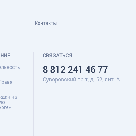
Контакты
ЕНИЕ
СВЯЗАТЬСЯ
8 812 241 46 77
ельность
Суворовский пр-т, д. 62, лит. А
Права
ждан на
ую
урге»