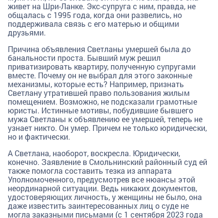
живет на Шри-Ланке. Экс-супруга с ним, правда, не
общалась с 1995 года, когда они развелись, но
поддерживала связь с его матерью и общими
друзьями.
Причина объявления Светланы умершей была до
банальности проста. Бывший муж решил
приватизировать квартиру, полученную супругами
вместе. Почему он не выбрал для этого законные
механизмы, которые есть? Например, признать
Светлану утратившей право пользования жилым
помещением. Возможно, не подсказали грамотные
юристы. Истинные мотивы, побудившие бывшего
мужа Светланы к объявлению ее умершей, теперь не
узнает никто. Он умер. Причем не только юридически,
но и фактически.
А Светлана, наоборот, воскресла. Юридически,
конечно. Заявление в Смольнинский районный суд ей
также помогла составить тезка из аппарата
Уполномоченного, предусмотрев все нюансы этой
неординарной ситуации. Ведь никаких документов,
удостоверяющих личность, у женщины не было, она
даже известить заинтересованных лиц о суде не
могла заказными письмами (с 1 сентября 2023 года