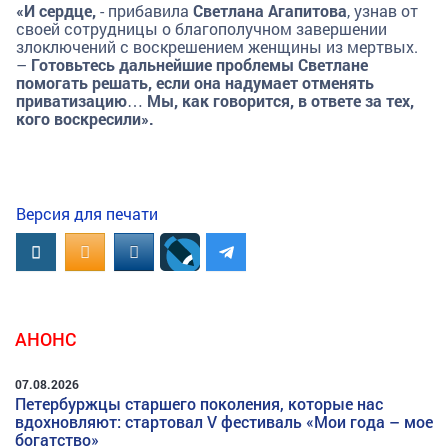
«И сердце,
- прибавила
Светлана Агапитова
, узнав от
своей сотрудницы о благополучном завершении
злоключений с воскрешением женщины из мертвых.
–
Готовьтесь дальнейшие проблемы Светлане
помогать решать, если она надумает отменять
приватизацию… Мы, как говорится, в ответе за тех,
кого воскресили».
Версия для печати
Вконтакте
OK.RU
MAIL.RU
АНОНС
07.08.2026
Петербуржцы старшего поколения, которые нас
вдохновляют: стартовал V фестиваль «Мои года – мое
богатство»