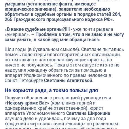
умершим (установление факта, имеющее
юридическое значение), заявителю необходимо
обратиться в судебные органы в порядке статей 264,
265 Гражданского процессуального кодекса РФ».
«В какие судебные органы?!!!!
- уже почти рыдала
«умершая». –
Проблема в том, что я не знаю и не могу
сама узнать, в какой суд мне обращаться!»
Шли годы (в буквальном смысле). Светлане пытались
помочь волонтеры благотворительных организаций,
потом какие-то частнопрактикующие юристы, но
ничего не получалось. Пока в этом августе кто-то не
надоумил женщину обратиться за помощью в
аппарат Уполномоченного по правам человека в
Санкт-Петербурге
Светланы Агапитовой
.
Не корысти ради, а токмо пользы для
Получив обращение с резолюцией руководителя
«Некому кроме Вас» (
комплиментарной и
одновременно крайне ответственной
)
, юрист
аппарата Уполномоченного
Светлана Широнина
изучила дело и удивилась, почему за два года
хождений «мертвой» заявительницы по различным
инстанциям, никто так и не помог ей «воскреснуть».