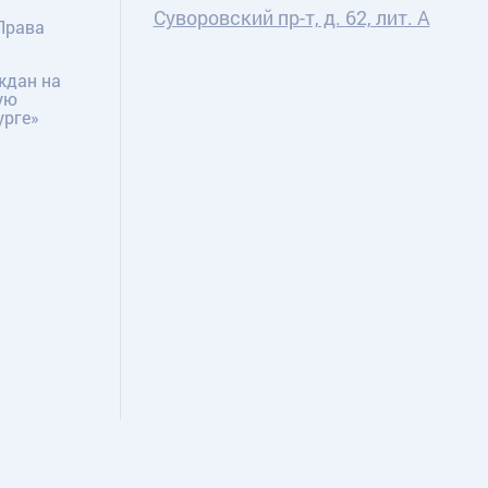
Суворовский пр-т, д. 62, лит. А
Права
ждан на
ую
урге»