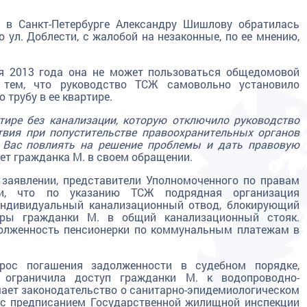
 в Санкт-Петербурге Александру Шишлову обратилась
о ул. Доблести, с жалобой на незаконные, по ее мнению,
ля 2013 года она не может пользоваться общедомовой
 тем, что руководство ТСЖ самовольно установило
трубу в ее квартире.
тире без канализации, которую отключило руководство
твия при попустительстве правоохранительных органов
 Вас повлиять на решение проблемы и дать правовую
ишет гражданка М. в своем обращении.
 заявлении, представители Уполномоченного по правам
или, что по указанию ТСЖ подрядная организация
 индивидуальный канализационный отвод, блокирующий
иры гражданки М. в общий канализационный стояк.
олженность пенсионерки по коммунальным платежам в
прос погашения задолженности в судебном порядке,
 ограничила доступ гражданки М. к водопроводно-
шает законодательство о санитарно-эпидемиологическом
и с предписанием Государственной жилищной инспекции