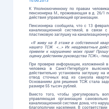
10.06.2013
К Уполномоченному по правам человека
пенсионерка М., проживающая в д. 26/1 п
действия управляющей организации.
Пенсионерка сообщила, что с 13 февра
канализационной системой, в связи с
пластиковую заглушку на канализационную 
«Я живу на 8 этаже в собственной квар
нашего ТСЖ <...> Их неадекватные дейс
привели к нарушению моих прав! Прошу
оценку действиям руководства ТСЖ»
, - п
При проверке информации, изложенной в
человека в Санкт-Петербурге выясн
действительно установила заглушку на
отвод сточных вод из санузла кварт
Основанием для решения ТСЖ стала зад
размере 55 тысяч рублей.
Вместо того, чтобы урегулировать во
управляющая организация самовольно
канализационной системе дома, что нару
благополучии населения. В соответстви