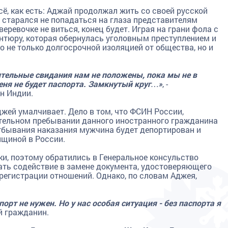
ё, как есть: Аджай продолжал жить со своей русской
и старался не попадаться на глаза представителям
еревочке не виться, конец будет. Играя на грани фола с
нтюру, которая обернулась уголовным преступлением и
о не только долгосрочной изоляцией от общества, но и
ительные свидания нам не положены, пока мы не в
меня не будет паспорта. Замкнутый круг…»
, -
н Индии.
джей умалчивает. Дело в том, что ФСИН России,
ательном пребывании данного иностранного гражданина
отбывания наказания мужчина будет депортирован и
щиной в России.
и, поэтому обратились в Генеральное консульство
зать содействие в замене документа, удостоверяющего
егистрации отношений. Однако, по словам Аджея,
порт не нужен. Но у нас особая ситуация - без паспорта я
й гражданин.