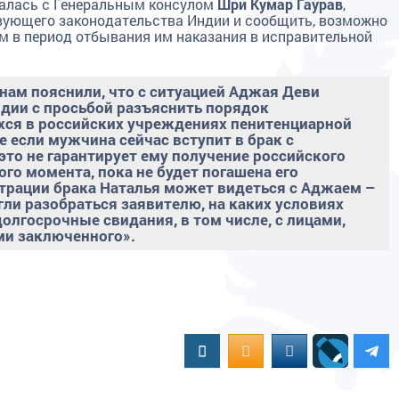
залась с Генеральным консулом
Шри Кумар Гаурав
,
вующего законодательства Индии и сообщить, возможно
м в период отбывания им наказания в исправительной
 нам пояснили, что с ситуацией Аджая Деви
дии с просьбой разъяснить порядок
хся в российских учреждениях пенитенциарной
е если мужчина сейчас вступит в брак с
то не гарантирует ему получение российского
ого момента, пока не будет погашена его
страции брака Наталья может видеться с Аджаем –
ли разобраться заявителю, на каких условиях
лгосрочные свидания, в том числе, с лицами,
ми заключенного».
Вконтакте
OK.RU
MAIL.RU