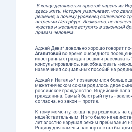
В конце девяностых простой парень из Ин
здесь жить. История умалчивает, что дви
решения, и почему уроженец солнечного т
ветреный Петербург. Возможно, не послед
чувства и желание вступить в законный б
правам человека.
Аджай Деви* довольно хорошо говорит по-
Агапитовой
во время очередного посещения
иностранных граждан решили рассказать 
консультировались, как обжаловать «нежел
назначения социальных пособий на родине
Аджай и Наталья* познакомился больше дв
межэтническом союзе родилось двое сынов
российское гражданство. Индийский папа 
гражданина. Самый быстрый путь - заклю
согласна, но закон – против.
К тому моменту, когда пара решилась на 
недействительным. И это было не единст
лет злостно нарушал режим пребывания н
Родину для замены паспорта стал бы для 