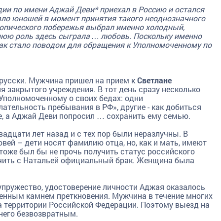
дии по имени Аджай Деви* приехал в Россию и остался
гало юношей в момент принятия такого неоднозначного
ропического побережья выбрал именно холодный,
нюю роль здесь сыграла … любовь. Поскольку именно
рак стало поводом для обращения к Уполномоченному по
русски. Мужчина пришел на прием к
Светлане
 закрытого учреждения. В тот день сразу несколько
Уполномоченному о своих бедах: одни
ательность пребывания в РФ», другие - как добиться
, а Аджай Деви попросил … сохранить ему семью.
адцати лет назад и с тех пор были неразлучны. В
ей – дети носят фамилию отца, но, как и мать, имеют
тоже был бы не прочь получить статус российского
чить с Натальей официальный брак. Женщина была
супружество, удостоверение личности Аджая оказалось
венным камнем преткновения. Мужчина в течение многих
а территории Российской Федерации. Поэтому выезд на
него безвозвратным.