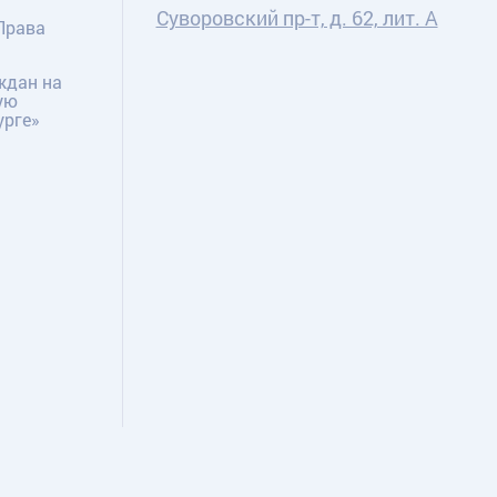
Суворовский пр-т, д. 62, лит. А
Права
ждан на
ую
урге»