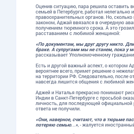
Оценив ситуацию, пара решила оставить вс
семьей в Петербурге, работал нелегально 
правоохранительных органов. Но, сколько в
законом, Аджай ввязался в очередную ава
получением тюремного срока. А это грозил
расставанием с любимой женщиной:
«По документам, мы друг другу никто. Дл
браке. А супругами мы не станем, пока у 
рассказывает Уполномоченному граждани
Есть и другой важный аспект, о котором А
вероятнее всего, примет решение о нежел
на территории РФ. Следовательно, после 
навсегда лишится общения с любимой жен
Аджей и Наталья прекрасно понимают риск
Индии в Санкт-Петербурге с просьбой ока
личность, для последующей официальной р
ответа не получили.
«Они, наверное, считают, что в тюрьме пас
потеряю семью…»
, - жалуется иностранны