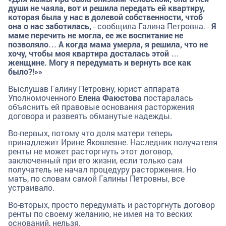
души не чаяла, вот и решила передать ей квартиру,
которая была у нас в долевой собственности, чтоб
она о нас заботилась,
- сообщила Галина Петровна. -
Я
маме перечить не могла, ее же воспитание не
позволяло… А когда мама умерла, я решила, что не
хочу, чтобы моя квартира досталась этой …
женщине. Могу я передумать и вернуть все как
было?!»»
Выслушав Галину Петровну, юрист аппарата
Уполномоченного
Елена Фаюстова
постаралась
объяснить ей правовые основания расторжения
договора и развеять обманутые надежды.
Во-первых, потому что доля матери теперь
принадлежит Ирине Яковлевне. Наследник получателя
ренты не может расторгнуть этот договор,
заключенный при его жизни, если только сам
получатель не начал процедуру расторжения. Но
мать, по словам самой Галины Петровны, все
устраивало.
Во-вторых, просто передумать и расторгнуть договор
ренты по своему желанию, не имея на то веских
оснований, нельзя.