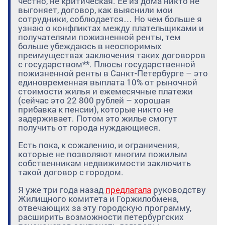
честно, не критическая. Ее из дома никто не
выгоняет, договор, как выяснили мои
сотрудники, соблюдается… Но чем больше я
узнаю о конфликтах между плательщиками и
получателями пожизненной ренты, тем
больше убеждаюсь в неоспоримых
преимуществах заключения таких договоров
с государством**. Плюсы государственной
пожизненной ренты в Санкт-Петербурге – это
единовременная выплата 10% от рыночной
стоимости жилья и ежемесячные платежи
(сейчас это 22 800 рублей – хорошая
прибавка к пенсии), которые никто не
задерживает. Потом это жилье смогут
получить от города нуждающиеся.
Есть пока, к сожалению, и ограничения,
которые не позволяют многим пожилым
собственникам недвижимости заключить
такой договор с городом.
Я уже три года назад
предлагала
руководству
Жилищного комитета и Горжилобмена,
отвечающих за эту городскую программу,
расширить возможности петербургских