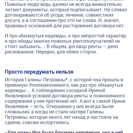
Пожилые люди ведь далеко не всегда внимательно
читают документы, которые подписывают. На словах
договариваются об уходе, лечении, совместном
досуге, а в соглашении про это ни слова. И, значит,
правовых оснований для расторжения договора нет.
И про обманутые надежды, и про непростой характер,
и про обиды многих пожилых рентополучателей не
стоит забывать… В общем, договор ренты – дело
рискованное. Нередко, для обеих сторон.
Просто передумать нельзя
История Галины Петровны*, с которой она пришла в
приемную Уполномоченного, как раз про обманутые
надежды… К соблюдению соседкой Ириной
Яковлевной условий договора ренты и пожизненного
содержания у нее претензий нет. А вот к самой Ирине
Яковлевне – есть. Отношения у них всегда были
сложными, а когда не стало матери Галины
Петровны, которая много лет назад и настояла на
сделке, совсем испортились.
«Для мамы Ира была близким человеком, она в ней