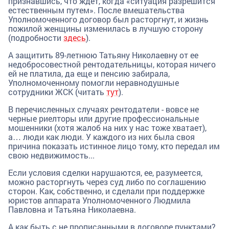
признавшись, что ждет, когда «ситуация разрешится
естественным путем». После вмешательства
Уполномоченного договор был расторгнут, и жизнь
пожилой женщины изменилась в лучшую сторону
(подробности
здесь
).
А защитить 89-летнюю Татьяну Николаевну от ее
недобросовестной рентодательницы, которая ничего
ей не платила, да еще и пенсию забирала,
Уполномоченному помогли неравнодушные
сотрудники ЖСК (читать
тут
).
В перечисленных случаях рентодатели - вовсе не
черные риелторы или другие профессиональные
мошенники (хотя жалоб на них у нас тоже хватает),
а… люди как люди. У каждого из них была своя
причина показать истинное лицо тому, кто передал им
свою недвижимость...
Если условия сделки нарушаются, ее, разумеется,
можно расторгнуть через суд либо по соглашению
сторон. Как, собственно, и сделали при поддержке
юристов аппарата Уполномоченного Людмила
Павловна и Татьяна Николаевна.
А как быть с не прописанными в договоре пунктами?