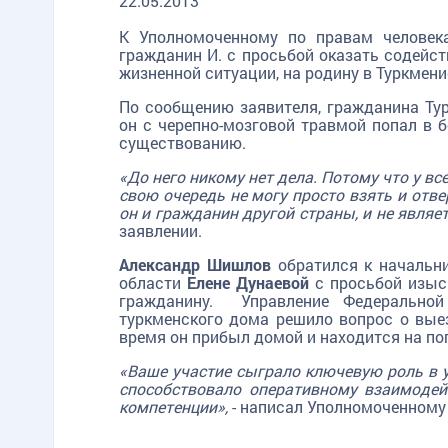
22.05.2013
К Уполномоченному по правам человек
гражданин И. с просьбой оказать содейст
жизненной ситуации, на родину в Туркмени
По сообщению заявителя, гражданина Тур
он с черепно-мозговой травмой попал в б
существованию.
«До него никому нет дела. Потому что у все
свою очередь не могу просто взять и отв
он и гражданин другой страны, и не являе
заявлении.
Александр Шишлов
обратился к начальни
области
Елене Дунаевой
с просьбой изыс
гражданину. Управление Федеральной
туркменского дома решило вопрос о вые
время он прибыл домой и находится на по
«Ваше участие сыграло ключевую роль в 
способствовало оперативному взаимоде
компетенции»,
- написал Уполномоченному 