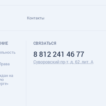
Контакты
ЕНИЕ
СВЯЗАТЬСЯ
8 812 241 46 77
ельность
Суворовский пр-т, д. 62, лит. А
Права
ждан на
ую
урге»