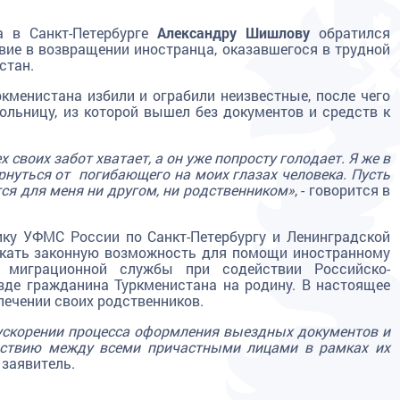
а в Санкт-Петербурге
Александру Шишлову
обратился
вие в возвращении иностранца, оказавшегося в трудной
стан.
кменистана избили и ограбили неизвестные, после чего
ольницу, из которой вышел без документов и средств к
х своих забот хватает, а он уже попросту голодает. Я же в
ернуться от погибающего на моих глазах человека. Пусть
тся для меня ни другом, ни родственником»
, - говорится в
ку УФМС России по Санкт-Петербургу и Ленинградской
кать законную возможность для помощи иностранному
 миграционной службы при содействии Российско-
зде гражданина Туркменистана на родину. В настоящее
печении своих родственников.
ускорении процесса оформления выездных документов и
йствию между всеми причастными лицами в рамках их
заявитель.