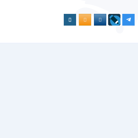
Вконтакте
OK.RU
MAIL.RU