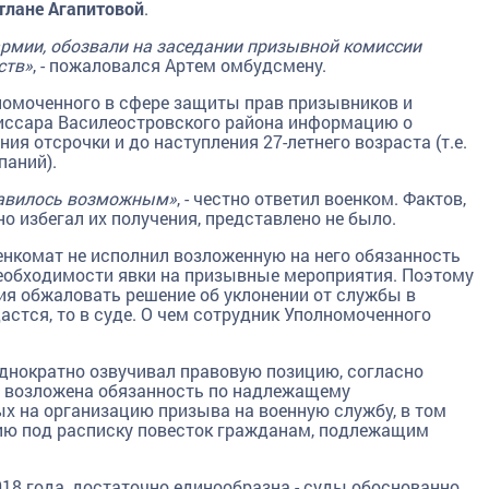
тлане Агапитовой
.
армии, обозвали на заседании призывной комиссии
ств»
, - пожаловался Артем омбудсмену.
омоченного в сфере защиты прав призывников и
иссара Василеостровского района информацию о
ия отсрочки и до наступления 27-летнего возраста (т.е.
паний).
ставилось возможным»
, - честно ответил военком. Фактов,
 избегал их получения, представлено не было.
енкомат не исполнил возложенную на него обязанность
еобходимости явки на призывные мероприятия. Поэтому
ия обжаловать решение об уклонении от службы в
астся, то в суде. О чем сотрудник Уполномоченного
днократно озвучивал правовую позицию, согласно
ы возложена обязанность по надлежащему
х на организацию призыва на военную службу, в том
ию под расписку повесток гражданам, подлежащим
018 года, достаточно единообразна - суды обоснованно