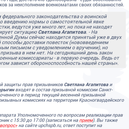
ков за неисполнение военкоматами своих обязанностей.
 федерального законодательства о воинской
по введению нормы о самостоятельной явке
ки, ведутся уже много лет, но пока не находят
тирует ситуацию
Светлана Агапитова
. - На
енной Думы сейчас находится принятый уже в двух
 способы доставки повесток (нововведением
зным письмом с уведомлением о вручении), но
ризыва в нем нет. На сегодняшний день закон
Военные комиссариаты - в первую очередь. Ведь от
огом зависит обороноспособность нашей страны».
ий защиты прав призывников
Светлана Агапитова
и
арыгин
входят в состав призывной комиссии Санкт-
оченного в период текущей весенней призывной
призывных комиссиях на территории Красногвардейского
парата Уполномоченного по вопросам реализации прав
ик с 15:30 до 17:00 (записаться на
прием
). Вы также
вопрос»
на сайте upchspb.ru, ответ поступит на