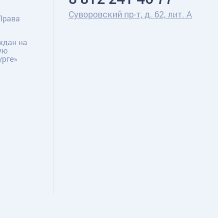
Суворовский пр-т, д. 62, лит. А
Права
ждан на
ую
урге»