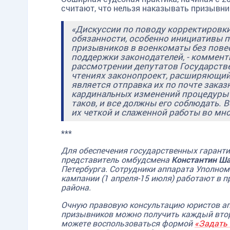
считают, что нельзя наказывать призывни
«Дискуссии по поводу корректировки
обязанности, особенно инициативы 
призывников в военкоматы без повест
поддержки законодателей, - коммен
рассмотрении депутатов Государств
чтениях законопроект, расширяющий
является отправка их по почте зака
кардинальных изменений процедуры п
таков, и все должны его соблюдать. 
их четкой и слаженной работы во мн
***
Для обеспечения государственных гарант
представитель омбудсмена
Константин Ш
Петербурга. Сотрудники аппарата Уполном
TG
ОК
MAX
кампании (1 апреля-15 июля) работают в 
района.
Очную правовую консультацию юристов ап
призывников можно получить каждый вторн
можете воспользоваться формой
«Задать 