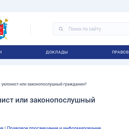
И
ДОКЛАДЫ
ПРАВОВ
 уклонист или законопослушный гражданин?
нист или законопослушный
ов
|
Правовое просвещение и информирование