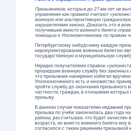
Призывников, которые до 27-ми лет не вы
управления как правило считают «уклониста
военную или альтернативную гражданскую 
нарушителями закона. Доказать это в военк
получившие вместо военного билета справ
помощью к Уполномоченному по правам че
Петербургскому омбудсмену каждую приз
недокументирование военным билетом явл
государственную и муниципальную службу 
Нередко получателями справок «уклониста
прошедшие военную службу без законных н
что призывник намеренно избегал вручения
Уполномоченного есть и множество примеро
пройти службу до окончания призывного во
частности, граждан, в отношении которых
призыву.
В данном случае показателен недавний прим
призыва по учебе закончилась два года н
района, рассчитывая, что будет зачислен 
возраста, но вместо военного билета ему 
согласился с таким решением призывной 