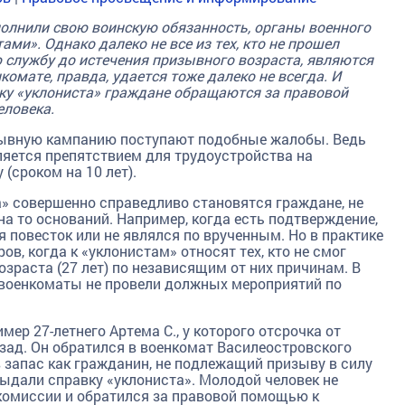
полнили свою воинскую обязанность, органы военного
ми». Однако далеко не все из тех, кто не прошел
службу до истечения призывного возраста, являются
омате, правда, удается тоже далеко не всегда. И
ку «уклониста» граждане обращаются за правовой
ловека.
ывную кампанию поступают подобные жалобы. Ведь
яется препятствием для трудоустройства на
(сроком на 10 лет).
» совершенно справедливо становятся граждане, не
а то оснований. Например, когда есть подтверждение,
 повесток или не являлся по врученным. Но в практике
в, когда к «уклонистам» относят тех, кто не смог
зраста (27 лет) по независящим от них причинам. В
 военкоматы не провели должных мероприятий по
ер 27-летнего Артема С., у которого отсрочка от
азад. Он обратился в военкомат Василеостровского
в запас как гражданин, не подлежащий призыву в силу
выдали справку «уклониста». Молодой человек не
комиссии и обратился за правовой помощью к