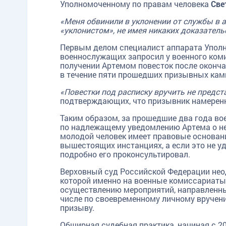
Уполномоченному по правам человека
Све
«Меня обвинили в уклонении от службы в 
«уклонистом», не имея никаких доказатель
Первым делом специалист аппарата Уполн
военнослужащих запросил у военного ком
получении Артемом повесток после окончан
в течение пяти прошедших призывных кам
«Повестки под расписку вручить не пред
подтверждающих, что призывник намеренно
Таким образом, за прошедшие два года во
по надлежащему уведомлению Артема о н
молодой человек имеет правовые основан
вышестоящих инстанциях, а если это не уд
подробно его проконсультировал.
Верховный суд Российской Федерации нео
которой именно на военные комиссариат
осуществлению мероприятий, направленны
числе по своевременному личному вручен
призыву.
Обширная судебная практика, начиная с 2