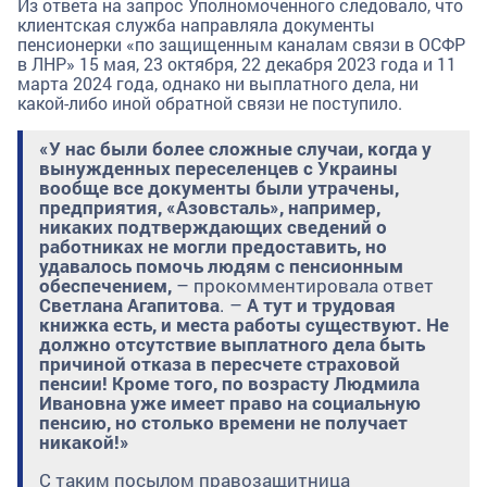
Из ответа на запрос Уполномоченного следовало, что
клиентская служба направляла документы
пенсионерки «по защищенным каналам связи в ОСФР
в ЛНР» 15 мая, 23 октября, 22 декабря 2023 года и 11
марта 2024 года, однако ни выплатного дела, ни
какой-либо иной обратной связи не поступило.
«У нас были более сложные случаи, когда у
вынужденных переселенцев с Украины
вообще все документы были утрачены,
предприятия, «Азовсталь», например,
никаких подтверждающих сведений о
работниках не могли предоставить, но
удавалось помочь людям с пенсионным
обеспечением,
–
прокомментировала ответ
Светлана Агапитова
. –
А тут и трудовая
книжка есть, и места работы существуют. Не
должно отсутствие выплатного дела быть
причиной отказа в пересчете страховой
пенсии! Кроме того, по возрасту Людмила
Ивановна уже имеет право на социальную
пенсию, но столько времени не получает
никакой!»
С таким посылом правозащитница