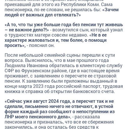
приехавший для этого из Республики Коми. Сама
пенсионерка, по ее словам, не решилась бы:
«Зачем
людей от важных дел отвлекать?»
«А то, что ты уже больше года без пенсии тут живешь
– не важное дело?!»
- возмутился сын, который узнал
о трудностях матери совсем недавно. «
Не в ее
характере жаловаться и, тем более, о помощи
просить»,
- пояснил он.
После небольшой семейной сцены перешли к сути
вопроса. Выяснилось, что в мае прошлого года
Людмила Ивановна обратилась в клиентскую службу
СФР во Фрунзенском районе, где в настоящее время
проживает, с заявлением о пересчете ее страховой
пенсии. К заявлению были приложены выданный в
конце марта 2023 года российский паспорт, трудовая
книжка и справка об открытии банковского счета.
«Сейчас уже август 2024 года, а пересчет так и не
сделали, письменно ничего не отвечают, в устной
форме каждый раз сообщают о непоступлении из
ЛНР моего пенсионного дела»
, - рассказала
пенсионерка и призналась, что все ее сбережения
закончились, и она осталась без средств к