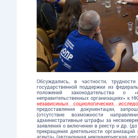
Обсуждались, в частности, трудност
государственной поддержки из федерал
положений законодательства о «
неправительственных организациях» к Н
независимых социологических исследо
TG
ОК
MAX
предоставления документации, запр
(отсутствие возможности направле
административные штрафы за несвоеврем
заявления о включении в реестр и др. (д
прекращения деятельности организаций 
агента» (автономная некоммерческая ор