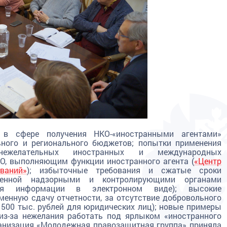
и в сфере получения НКО-«иностранными агентами»
ьного и регионального бюджетов; попытки применения
нежелательных иностранных и международных
КО, выполняющим функции иностранного агента
(
«Центр
ваний»
); избыточные требования и сжатые сроки
ошенной надзорными и контролирующими органами
ния информации в электронном виде); высокие
енную сдачу отчетности, за отсутствие добровольного
о 500 тыс. рублей для юридических лиц); новые примеры
из-за нежелания работать под ярлыком «иностранного
ганизация «Молодежная правозащитная группа» приняла