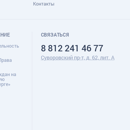
Контакты
ЕНИЕ
СВЯЗАТЬСЯ
8 812 241 46 77
ельность
Суворовский пр-т, д. 62, лит. А
Права
ждан на
ую
урге»