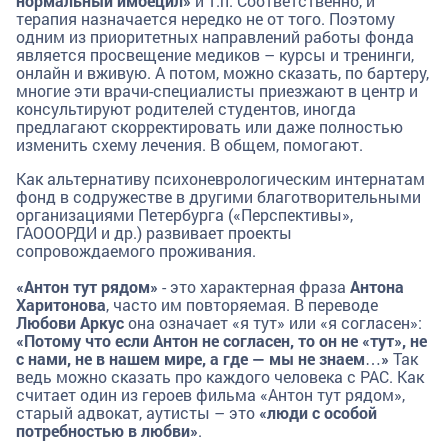
нормальный имбецил»
и т.п. Соответственно, и
терапия назначается нередко не от того. Поэтому
одним из приоритетных направлений работы фонда
является просвещение медиков – курсы и тренинги,
онлайн и вживую. А потом, можно сказать, по бартеру,
многие эти врачи-специалисты приезжают в центр и
консультируют родителей студентов, иногда
предлагают скорректировать или даже полностью
изменить схему лечения. В общем, помогают.
Как альтернативу психоневрологическим интернатам
фонд в содружестве в другими благотворительными
организациями Петербурга («Перспективы»,
ГАОООРДИ и др.) развивает проекты
сопровождаемого проживания.
«Антон тут рядом»
- это характерная фраза
Антона
Харитонова
, часто им повторяемая. В переводе
Любови Аркус
она означает «я тут» или «я согласен»:
«Потому что если Антон не согласен, то он не «тут», не
с нами, не в нашем мире, а где — мы не знаем…»
Так
ведь можно сказать про каждого человека с РАС. Как
считает один из героев фильма «Антон тут рядом»,
старый адвокат, аутисты – это
«люди с особой
потребностью в любви»
.