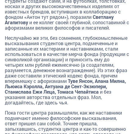
студенты создают сами, и на футболках, толстовках,
носках и других высококачественных изделиях от
известных брендов, вступивших в коллаборацию с
фондом «Антон тут рядом»), поразили
Светлану
Агапитову
и ее коллег своей глубиной, сопоставимой с
афоризмами великих философов и писателей.
Неслучайно же эти, без сомнения, глубокомысленные
высказывания студентов центра, подмеченные и
записанные их мастерами и наставниками, стали
использоваться в качестве мерча фонда (продукции с
символикой организации) и приносить ему до
четырех млн рублей ежемесячно (а создателям,
разумеется, денежное вознаграждение). Из этих фраз
даже составили этический кодекс фонда, причем
вперемешку с афоризмами
Туве Янсон, Алана Милна,
Льюиса Кэролла, Антуана де Сент-Экзюпери,
Станислава Ежи Леца, Томаса Чепайтиса
и без
указания авторства отдельных фраз. Мол,
догадайтесь, где здесь чья.
Пока гости центра размышляли, как же наставники
подмечают именно философские высказывания,
ответ пришел сам собой. Точнее пришла,
запыхавшись, студентка центра и как-то совершенно