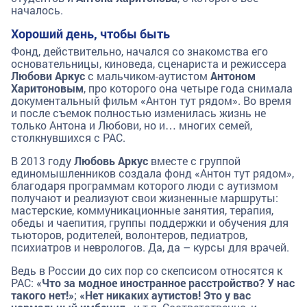
началось.
Хороший день, чтобы быть
Фонд, действительно, начался со знакомства его
основательницы, киноведа, сценариста и режиссера
Любови Аркус
с мальчиком-аутистом
Антоном
Харитоновым
, про которого она четыре года снимала
документальный фильм «Антон тут рядом». Во время
и после съемок полностью изменилась жизнь не
только Антона и Любови, но и… многих семей,
столкнувшихся с РАС.
В 2013 году
Любовь Аркус
вместе с группой
единомышленников создала фонд «Антон тут рядом»,
благодаря программам которого люди с аутизмом
получают и реализуют свои жизненные маршруты:
мастерские, коммуникационные занятия, терапия,
обеды и чаепития, группы поддержки и обучения для
тьюторов, родителей, волонтеров, педиатров,
психиатров и неврологов. Да, да – курсы для врачей.
Ведь в России до сих пор со скепсисом относятся к
РАС:
«Что за модное иностранное расстройство? У нас
такого нет!»
;
«Нет никаких аутистов! Это у вас