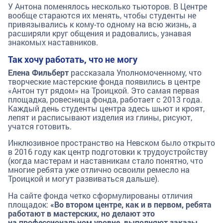
У Антона поменялось несколько тьюторов. В Центре
вообще стараются их менять, чтобы студенты не
привязывались к кому-то одному на всю жизнь, а
расширяли круг общения и радовались, узнавая
знакомых наставников.
Так хочу работать, что не могу
Елена Фильберт
рассказала Уполномоченному, что
творческие мастерские фонда появились в центре
«Антон тут рядом» на Троицкой. Это самая первая
площадка, ровесница фонда, работает с 2013 года.
Каждый день студенты центра здесь шьют и кроят,
лепят и расписывают изделия из глины, рисуют,
учатся готовить.
Инклюзивное пространство на Невском было открыто
в 2016 году как центр подготовки к трудоустройству
(когда мастерам и наставникам стало понятно, что
многие ребята уже отлично освоили ремесло на
Троицкой и могут развиваться дальше).
На сайте фонда четко сформулированы отличия
площадок:
«Во втором центре, как и в первом, ребята
работают в мастерских, но делают это
на профессиональном уровне, выполняют заказы