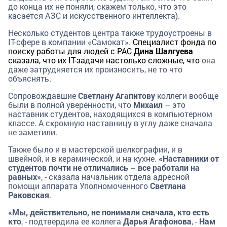
до конца их не поняли, скажем только, что это
касается АЗС и искусственного интеллекта).
Несколько студентов центра также трудоустроены в
IT-сфере в компании «Самокат».
Специалист фонда по
поиску работы для людей с РАС
Дина Шалгуева
сказала, что их
IT
-задачи настолько сложные, что
она
даже затрудняется их произносить, не то что
объяснять.
Сопровождавшие
Светлану Агапитову
коллеги вообще
были в полной уверенности, что
Михаил
– это
наставник студентов, находящихся в компьютерном
классе. А скромную наставницу в углу даже сначала
не заметили.
Также было и в мастерской шелкографии, и в
швейной, и в керамической, и на кухне.
«Наставники от
студентов почти не отличались – все работали на
равных»
, - сказала начальник отдела адресной
помощи аппарата Уполномоченного
Светлана
Раковская
.
«Мы, действительно, не понимали сначала, кто есть
кто
, - подтвердила ее коллега
Дарья Агафонова
, -
Нам