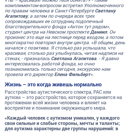
комплиментом-вопросом встретил Уполномоченного
по правам человека в Санкт-Петербурге
Светлану
Агапитову
, а затем по очереди всех трех
сопровождавших ее сотрудниц подопечный
благотворительного фонда «Антон тут рядом»,
студент центра на Невском проспекте
Даниил
. Он
произнес это еще на лестнице перед входом, а потом
многократно повторил внутри центра. «В общем, день
начался с позитива. Я столько раз услышала, что
красивая, столько раз улыбнулась, читая надписи на
стенах, - призналась
Светлана Агапитова
. - Я давно
интересовалась работой фонда, но очно
познакомилась только сегодня, экскурсию нам
провела его директор
Елена Фильберт
».
Жизнь – это когда живешь нормально
Расстройство аутистического спектра, РАС или
аутизм – это расстройство, которое сохраняется на
протяжении всей жизни человека и влияет на
восприятие и понимание окружающего мира.
«Каждый человек с аутизмом уникален, у каждого
свои сильные и слабые стороны, мечты и таланты;
для аутизма характерны две группы нарушений: в