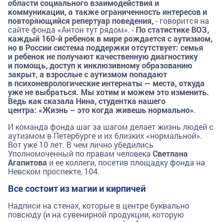
области социального взаимодействия и
коммуникации, а также ограниченность интересов и
повторяющийся репертуар поведения,
- говорится на
сайте фонда «Антон тут рядом». -
По статистике ВОЗ,
каждый 160-й ребенок в мире рождается с аутизмом,
но в России система поддержки отсутствует: семья
и ребенок не получают качественную диагностику
и помощь, доступ к инклюзивному образованию
закрыт, а взрослые с аутизмом попадают
в психоневрологические интернаты — места, откуда
уже не выбраться. Мы хотим и можем это изменить.
Ведь как сказала Нина, студентка нашего
центра:
«Жизнь – это когда живешь нормально»
.
И команда фонда шаг за шагом делает жизнь людей с
аутизмом в Петербурге и их близких «нормальной».
Вот уже 10 лет. В чем лично убедились
Уполномоченный по правам человека
Светлана
Агапитова
и ее коллеги, посетив площадку фонда на
Невском проспекте, 104.
Все состоит из магии и кирпичей
Надписи на стенах, которые в центре буквально
повсюду (и на сувенирной продукции, которую