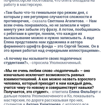
по-философски посетовала, что опять опоздала на
работу в мастерскую.
«Там было что-то гениальное про режим дня, с
которым у нее регулярно случаются сложности и
противоречия,
- сказала
Светлана Агапитова
. –
Нам
всем очень понравилось, но не записали и через
минуту уже забыли эту фразу. А потом, пообщавшись
с ребятами в центре, поняли, что каждое их
высказывание можно и нужно записывать. А еще
Елена представила нам художника и автора
фирменного шрифта фонда – это Сергей Тиснек. Он в
это время работал над очередными иллюстрациями».
«А почему вы называете своих подопечных
студентами?»
, - спросила Уполномоченный.
«
Мы не очень любим слово «подопечный» – оно
изначально исключает возможность равных
взаимоотношений. А как можно назвать взрослого
человека, который приходит к нам каждый день,
учится чему-то новому и совершенствует навыки?
Получается, это студент»
, - ответила
Елена Фильберт
и
дальше повела Уполномоченного и Ко, показывать
мастерские, по дороге рассказывая про них,
студентов и
Антона Харитонова
, с которого все