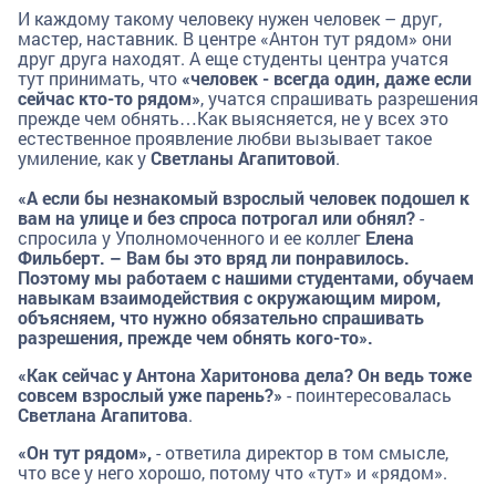
И каждому такому человеку нужен человек – друг,
мастер, наставник. В центре «Антон тут рядом» они
друг друга находят. А еще студенты центра учатся
тут принимать, что
«человек - всегда один, даже если
сейчас кто-то рядом»
, учатся спрашивать разрешения
прежде чем обнять…Как выясняется, не у всех это
естественное проявление любви вызывает такое
умиление, как у
Светланы Агапитовой
.
«А если бы незнакомый взрослый человек подошел к
вам на улице и без спроса потрогал или обнял?
-
спросила у Уполномоченного и ее коллег
Елена
Фильберт. – Вам бы это вряд ли понравилось.
Поэтому мы работаем с нашими студентами, обучаем
навыкам взаимодействия с окружающим миром,
объясняем, что нужно обязательно спрашивать
разрешения, прежде чем обнять кого-то».
«Как сейчас у Антона Харитонова дела? Он ведь тоже
совсем взрослый уже парень?»
- поинтересовалась
Светлана Агапитова
.
«Он тут рядом»,
- ответила директор в том смысле,
что все у него хорошо, потому что «тут» и «рядом».