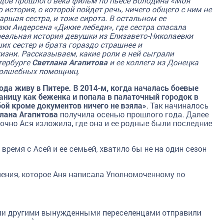
годов прошлого века фильм по пьесе Володина «Моя
 история, о которой пойдет речь, ничего общего с ним не
аршая сестра, и тоже сирота. В остальном ее
ки Андерсена «Дикие лебеди», где сестра спасала
реальная история девушки из Елизавето-Николаевки
их сестер и брата гораздо страшнее и
изни. Рассказываем, какие роли в ней сыграли
тербурге
Светлана Агапитова
и ее коллега из Донецка
– волшебных помощниц.
 года живу в Питере. В 2014-м, когда началась боевые
раницу как беженка и попала в палаточный городок в
бой кроме документов ничего не взяла»
. Так начиналось
лана Агапитова
получила осенью прошлого года. Далее
чно Ася изложила, где она и ее родные были последние
время с Асей и ее семьей, хватило бы не на один сезон
ения, которое Аня написала Уполномоченному по
ыми другими вынужденными переселенцами отправили