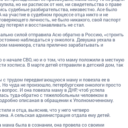
упила, но ни расписок от них, ни свидетельства о праве
ись судебные разбирательства, неизвестно. Асе было
А на участие в судебном процессе отца никто и не
товеряющего личность, не было никакого, свой паспорт
ду потерял и восстанавливать не стал.
ально силой отправила Асю обратно в Россию, «строить
постоянно наблюдаться у онколога. Девушка уехала в
ером маникюра, стала прилично зарабатывать и
о о начале СВО, но и о том, что маму положили в местную
и хосписа. В марте детей отправили в детский дом, так
ы с трудом передвигающуюся маму и повезла ее в
 Но чуда не произошло, петербургские онкологи просто
 вопрос. И она повезла маму в ДНР, чтоб успела
лась туда-обратно с тяжелобольным человеком в
подробно описаная в обращении к Уполномоченному.
или и отца, выяснив, что у него четверо
на. А сельская администрация отдала ему детей.
а мама была в сознании, она провела со своими