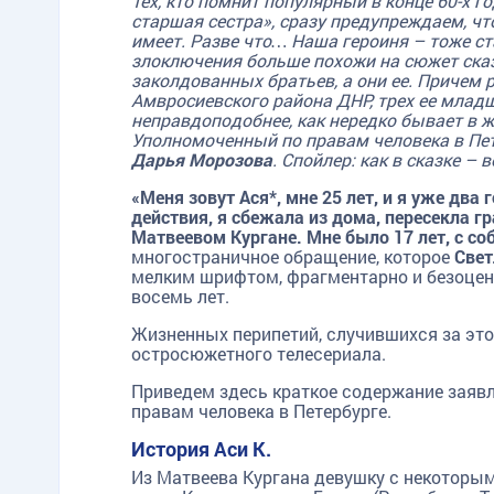
Тех, кто помнит популярный в конце 60-х 
старшая сестра», сразу предупреждаем, что
имеет. Разве что… Наша героиня – тоже ст
злоключения больше похожи на сюжет сказ
заколдованных братьев, а они ее. Причем 
Амвросиевского района ДНР, трех ее младш
неправдоподобнее, как нередко бывает в ж
Уполномоченный по правам человека в Пе
Дарья Морозова
. Спойлер: как в сказке 
«Меня зовут Ася*, мне 25 лет, и я уже два
действия, я сбежала из дома, пересекла г
Матвеевом Кургане. Мне было 17 лет, с со
многостраничное обращение, которое
Свет
мелким шрифтом, фрагментарно и безоцено
восемь лет.
Жизненных перипетий, случившихся за это 
остросюжетного телесериала.
Приведем здесь краткое содержание заявл
правам человека в Петербурге.
История Аси К.
Из Матвеева Кургана девушку с некотор