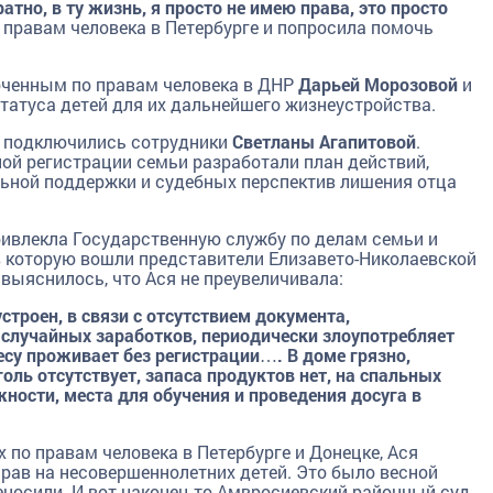
атно, в ту жизнь, я просто не имею права, это просто
о правам человека в Петербурге и попросила помочь
ченным по правам человека в ДНР
Дарьей Морозовой
и
статуса детей для их дальнейшего жизнеустройства.
ьи подключились сотрудники
Светланы Агапитовой
.
ной регистрации семьи разработали план действий,
ьной поддержки и судебных перспектив лишения отца
ивлекла Государственную службу по делам семьи и
в которую вошли представители Елизавето-Николаевской
выяснилось, что Ася не преувеличивала:
строен, в связи с отсутствием документа,
 случайных заработков, периодически злоупотребляет
су проживает без регистрации…. В доме грязно,
оль отсутствует, запаса продуктов нет, на спальных
ности, места для обучения и проведения досуга в
по правам человека в Петербурге и Донецке, Ася
прав на несовершеннолетних детей. Это было весной
еносили. И вот наконец-то Амвросиевский районный суд