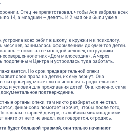
.
охоронили. Отец не препятствовал, чтобы Ася забрала всех
ыло 14, а младшей – девять. И 2 мая они были уже в
 устроила всех ребят в школу, в кружки и к психологу,
ь месяцев, занималась оформлением документов детей.
валась – помогал ее молодой человек, сотрудники
 несовершеннолетних «Дом милосердия». А через
ь подопечным Центра и устроилась туда работать.
лаживается. Но срок предварительной опеки
заявит свои права на детей, их ему вернут. Она
ести проверку, может ли он исполнять родительские
ход и условия для проживания детей. Она, конечно, сама
ло документальное подтверждение.
тные органы опеки, там никто разбираться не стал,
ается, финансово помогает и хочет, чтобы после того,
. По словам старшей дочери, с «любимыми» младшими
г никто от него не видел, как говорится, отродясь.
рата будет большой травмой, они только начинают