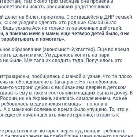
атарстан), там около трех месяцев она провела в
посоветовали искать российских родственников.
ей денег на билет, приютила. С оставшейся в ДНР семьей
, как ее убедили сделать это родные. Самой было
 Ведь уехала Ася не только из-за военных действий:
ки, а помимо меня у мамы еще четверо детей было, я не
ь зарабатывать и помогать».
ьное образование (экономист-бухгалтер). Еще во время
лать деньги маме. Умудрялась копить на парк
а не были. Мечтала их сводить туда. Получилось это
аттракционы, пообщалась с мамой и, узнав, что та плохо
ечь на обследование в Таганроге. Но та побоялась
как-то устроил дебош с выбиванием дверей в детском
тдавать ему в таком состоянии младших сына и дочку. В
России, ни на Украине, занялась самолечением. Асе ее
потребовалась медицинская помощь – попала в
 А с маминой болезнью время было упущено. То, что у
Донецке ей начали делать химиотерапию, готовить к
е родственники, которые через суд начали требовать
но он принадлежал ее прабабушке, мама кому-то из родни