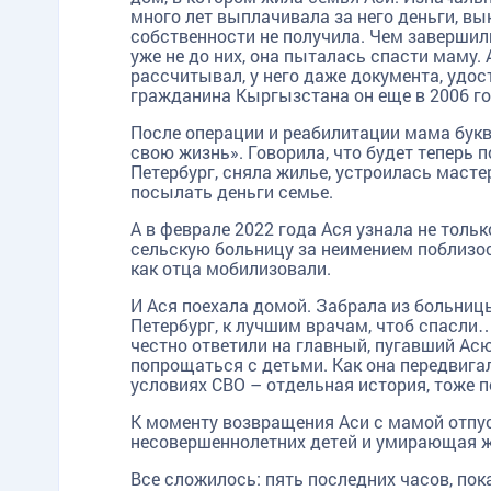
много лет выплачивала за него деньги, вык
собственности не получила. Чем завершил
уже не до них, она пыталась спасти маму. 
рассчитывал, у него даже документа, удос
гражданина Кыргызстана он еще в 2006 го
После операции и реабилитации мама букв
свою жизнь». Говорила, что будет теперь 
Петербург, сняла жилье, устроилась маст
посылать деньги семье.
А в феврале 2022 года Ася узнала не тольк
сельскую больницу за неимением поблизост
как отца мобилизовали.
И Ася поехала домой. Забрала из больниц
Петербург, к лучшим врачам, чтоб спасли…
честно ответили на главный, пугавший Асю
попрощаться с детьми. Как она передвига
условиях СВО – отдельная история, тоже 
К моменту возвращения Аси с мамой отпуст
несовершеннолетних детей и умирающая же
Все сложилось: пять последних часов, пок