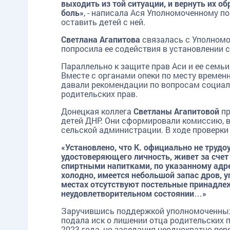
выходить из той ситуации, и вернуть их обр
боль»
, - написала Ася Уполномоченному п
оставить детей с ней.
Светлана Агапитова
связалась с Уполномо
попросила ее содействия в установлении 
Параллельно к защите прав Аси и ее сем
Вместе с органами опеки по месту времен
давали рекомендации по вопросам социал
родительских прав.
Донецкая коллега
Светланы Агапитовой
пр
детей ДНР. Они сформировали комиссию, 
сельской администрации. В ходе проверки 
«Установлено, что К. официально не трудоу
удостоверяющего личность, живет за счет
спиртными напитками, по указанному адре
холодно, имеется небольшой запас дров, уг
местах отсутствуют постельные принадлеж
неудовлетворительном состоянии…»
Заручившись поддержкой уполномоченных 
подала иск о лишении отца родительских 
2023 года, но заседания неоднократно пер