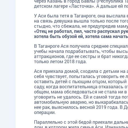
через Казань в город Бавлы (Республика Т
детском лагере «Ласточка». А дальше ей 
У Аси была тетя в Таганроге, она выслала 
на связь девушка вышла только после того
стыдно, что сбежала, не предупредив маму.
«Отец не работал, пил, часто распускал ру
хотела быть обузой ей, хотела сама начат
В Таганроге Ася получила среднее специал
учебы начала подрабатывать, чтобы высы
аттракционов, где ее сестры и брат никогд
только летом 2018 года.
Ася приехала домой, сходила с детьми на 
себя чувствует, попыталась уговорить ее л
оставить детей с пьющим отцом, который 
саду, когда воспитательница отказалась о
общем, мама обследоваться не стала ни в 
уговорить не удалось. Ей и самой тогда 
автомобильную аварию, но выкарабкалась.
нее рак, выяснилось весной 2019 года. В 
операции.
Параллельно с этой бедой приехали дальни
дом, в котором жила семья Аси. Изначаль