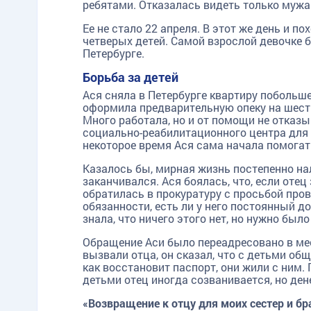
ребятами. Отказалась видеть только мужа
Ее не стало 22 апреля. В этот же день и п
четверых детей. Самой взрослой девочке б
Петербурге.
TG
ОК
MAX
Борьба за детей
Ася сняла в Петербурге квартиру побольше,
оформила предварительную опеку на шест
Много работала, но и от помощи не отказы
социально-реабилитационного центра для
некоторое время Ася сама начала помогат
Казалось бы, мирная жизнь постепенно на
заканчивался. Ася боялась, что, если отец 
обратилась в прокуратуру с просьбой пров
обязанности, есть ли у него постоянный до
знала, что ничего этого нет, но нужно бы
Обращение Аси было переадресовано в мес
вызвали отца, он сказал, что с детьми общ
как восстановит паспорт, они жили с ним
детьми отец иногда созванивается, но дене
«Возвращение к отцу для моих сестер и б