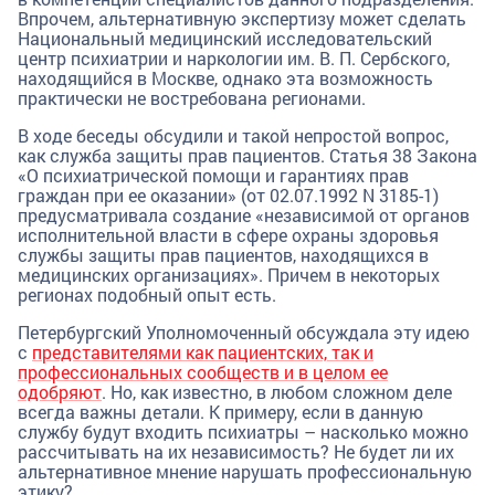
Впрочем, альтернативную экспертизу может сделать
Национальный медицинский исследовательский
центр психиатрии и наркологии им. В. П. Сербского,
находящийся в Москве, однако эта возможность
практически не востребована регионами.
В ходе беседы обсудили и такой непростой вопрос,
как служба защиты прав пациентов. Статья 38 Закона
«О психиатрической помощи и гарантиях прав
граждан при ее оказании» (от 02.07.1992 N 3185-1)
предусматривала создание «независимой от органов
исполнительной власти в сфере охраны здоровья
службы защиты прав пациентов, находящихся в
медицинских организациях». Причем в некоторых
регионах подобный опыт есть.
Петербургский Уполномоченный обсуждала эту идею
с
представителями как пациентских, так и
профессиональных сообществ и в целом ее
одобряют
. Но, как известно, в любом сложном деле
всегда важны детали. К примеру, если в данную
службу будут входить психиатры – насколько можно
рассчитывать на их независимость? Не будет ли их
альтернативное мнение нарушать профессиональную
этику?