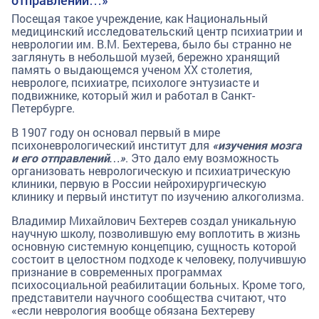
Посещая такое учреждение, как Национальный
медицинский исследовательский центр психиатрии и
неврологии им. В.М. Бехтерева, было бы странно не
заглянуть в небольшой музей, бережно хранящий
память о выдающемся ученом ХХ столетия,
неврологе, психиатре, психологе энтузиасте и
подвижнике, который жил и работал в Санкт-
Петербурге.
В 1907 году он основал первый в мире
психоневрологический институт для
«изучения мозга
и его отправлений…»
. Это дало ему возможность
организовать неврологическую и психиатрическую
клиники, первую в России нейрохирургическую
клинику и первый институт по изучению алкоголизма.
Владимир Михайлович Бехтерев создал уникальную
научную школу, позволившую ему воплотить в жизнь
основную системную концепцию, сущность которой
состоит в целостном подходе к человеку, получившую
признание в современных программах
психосоциальной реабилитации больных. Кроме того,
представители научного сообщества считают, что
«если неврология вообще обязана Бехтереву