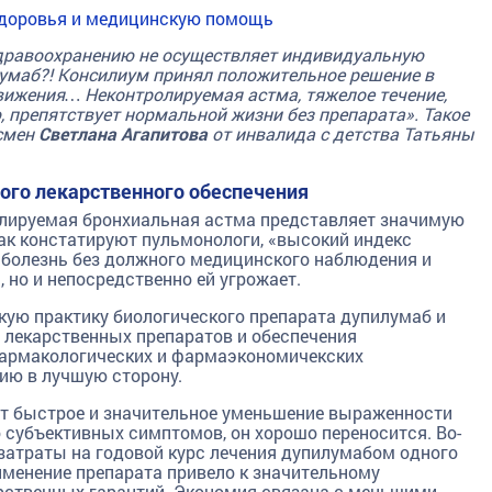
здоровья и медицинскую помощь
здравоохранению не осуществляет индивидуальную
умаб?! Консилиум принял положительное решение в
движения… Неконтролируемая астма, тяжелое течение,
 препятствует нормальной жизни без препарата». Такое
дсмен
Светлана Агапитова
от инвалида с детства Татьяны
ого лекарственного обеспечения
олируемая бронхиальная астма представляет значимую
как констатируют пульмонологи, «высокий индекс
а болезнь без должного медицинского наблюдения и
, но и непосредственно ей угрожает.
скую практику биологического препарата дупилумаб и
 лекарственных препаратов и обеспечения
армакологических и фармаэкономичекских
ию в лучшую сторону.
ет быстрое и значительное уменьшение выраженности
о субъективных симптомов, он хорошо переносится. Во-
затраты на годовой курс лечения дупилумабом одного
именение препарата привело к значительному
ственных гарантий. Экономия связана с меньшими