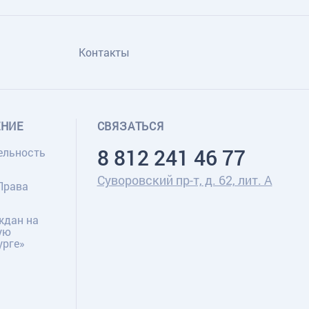
Контакты
ЕНИЕ
СВЯЗАТЬСЯ
8 812 241 46 77
ельность
Суворовский пр-т, д. 62, лит. А
Права
ждан на
ую
урге»