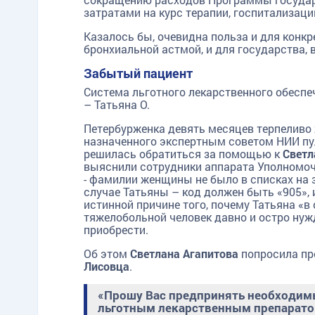
затратами на курс терапии, госпитализац
Казалось бы, очевидна польза и для конк
бронхиальной астмой, и для государства,
Забытый пациент
Система льготного лекарственного обеспеч
– Татьяна О.
Петербурженка девять месяцев терпеливо 
назначенного экспертным советом НИИ пул
решилась обратиться за помощью к
Светл
выяснили сотрудники аппарата Уполномоч
- фамилии женщины не было в списках на з
случае Татьяны – код должен быть «905»,
истинной причине того, почему Татьяна «в 
тяжелобольной человек давно и остро нужд
приобрести.
Об этом
Светлана Агапитова
попросила пр
Лисовца
.
«Прошу Вас предпринять необходим
льготным лекарственным препарато