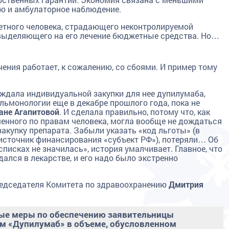
ию и амбулаторное наблюдение.
ретного человека, страдающего неконтролируемой
 выделяющего на его лечение бюджетные средства. Но…
ения работает, к сожалению, со сбоями. И пример тому
ждала индивидуальной закупки для нее дупилумаба,
ьмонологии еще в декабре прошлого года, пока не
ане Агапитовой
. И сделала правильно, потому что, как
енного по правам человека, могла вообще не дождаться
акупку препарата. Забыли указать «код льготы» (в
 источник финансирования «субъект РФ»), потеряли… Об
списках не значилась», история умалчивает. Главное, что
ался в лекарстве, и его надо было экстренно
едседателя Комитета по здравоохранению
Дмитрия
ые меры по обеспечению заявительницы
м «Дупилумаб» в объеме, обусловленном