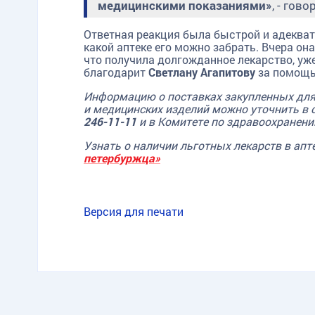
медицинскими показаниями»
, - гов
Ответная реакция была быстрой и адекват
какой аптеке его можно забрать. Вчера о
что получила долгожданное лекарство, уже
благодарит
Светлану Агапитову
за помощь
Информацию о поставках закупленных для 
и медицинских изделий можно уточнить в 
246-11-11
и в Комитете по здравоохранен
Узнать о наличии льготных лекарств в апт
петербуржца»
Версия для печати
TG
ОК
MAX