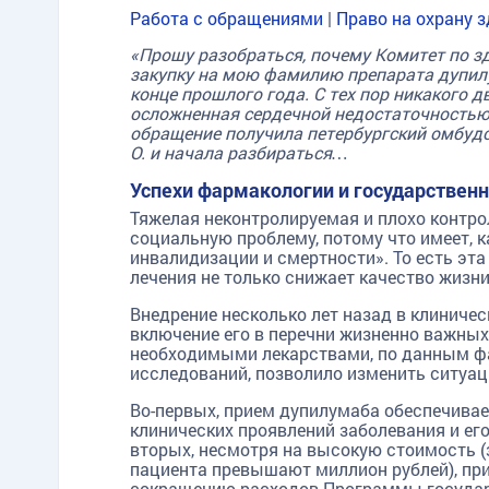
Работа с обращениями
|
Право на охрану 
«Прошу разобраться, почему Комитет по 
закупку на мою фамилию препарата дупил
конце прошлого года. С тех пор никакого 
осложненная сердечной недостаточностью,
обращение получила петербургский омбу
О. и начала разбираться…
Успехи фармакологии и государственн
Тяжелая неконтролируемая и плохо контр
социальную проблему, потому что имеет, 
инвалидизации и смертности». То есть эт
лечения не только снижает качество жизни
Внедрение несколько лет назад в клиниче
включение его в перечни жизненно важных
необходимыми лекарствами, по данным ф
исследований, позволило изменить ситуац
Во-первых, прием дупилумаба обеспечива
клинических проявлений заболевания и ег
вторых, несмотря на высокую стоимость (
пациента превышают миллион рублей), пр
сокращению расходов Программы государ