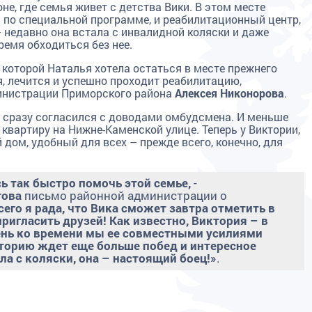
е, где семья живет с детства Вики. В этом месте
я по специальной программе, и реабилитационный центр,
 недавно она встала с инвалидной коляски и даже
емя обходиться без нее.
 которой Наталья хотела остаться в месте прежнего
я, лечится и успешно проходит реабилитацию,
министрации Приморского района
Алек
сея Никонорова
.
он сразу согласился с доводами омбудсмена. И меньше
квартиру на Нижне-Каменской улице. Теперь у Виктории,
дом, удобный для всех – прежде всего, конечно, для
сь так быстро помочь этой семье,
-
това
письмо районной администрации о
сего я рада, что Вика сможет завтра отметить в
ригласить друзей! Как известно, Виктория – в
чень ко времени мы ее совместными усилиями
кторию ждет еще больше побед и интересное
ла с коляски, она – настоящий боец!»
.