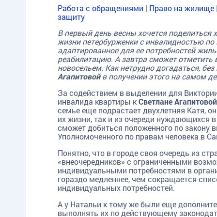
Работа с обращениями
|
Право на жилище
защиту
В первый день весны хочется поделиться 
жизни петербурженки с инвалидностью по 
адаптированное для ее потребностей жилье
реабилитацию. А завтра сможет отметить 
новосельем. Как нетрудно догадаться, бе
Агапитовой
в получении этого на самом де
За содействием в выделении для Виктори
инвалида квартиры к
Светлане Агапитовой
семье еще подрастает двухлетняя Катя, он
их жизни, так и из очереди нуждающихся в
сможет добиться положенного по закону в
Уполномоченного по правам человека в Са
Понятно, что в городе своя очередь из 
«внеочередников» с ограниченными возмож
индивидуальными потребностями в органи
гораздо медленнее, чем сокращается списо
индивидуальных потребностей.
А у Натальи к тому же были еще дополнит
выполнять их по действующему законодат