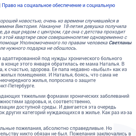
|
Право на социальное обеспечение и социальную
хорошей новостью, очень ко времени случившейся в
имени Виктория. Накануне 18-летия девушка получила
, да еще рядом с центром, где она с детства проходит
в этой квартире свое совершеннолетие одновременно с
з помощи Уполномоченного по правам человека
Светланы
ле нужного подарка не обошлось.
и адаптированной под нужды хронического больного
в конце этого января обратилась ее мама Наталья. В
а, к счастью, здорова. Ее папа недавно «выбыл» как из
 жилых помещениях. И Наталья, боясь, что сама не
неочередного жилья, попросила о защите
нкт-Петербурге.
страдающих тяжелыми формами хронических заболеваний
ностями здоровья, и, соответственно,
зации доступной среды. И двигается эта очередь
к других категорий нуждающихся в жилье. Как раз из-за
ельные пожелания, абсолютно справедливые. Но
ельству никто обязан не был. Пожелания заключались в