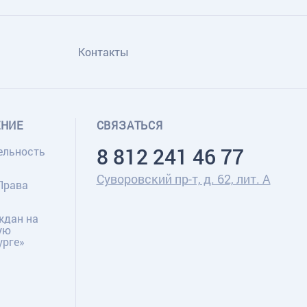
Контакты
ЕНИЕ
СВЯЗАТЬСЯ
8 812 241 46 77
ельность
Суворовский пр-т, д. 62, лит. А
Права
ждан на
ую
урге»