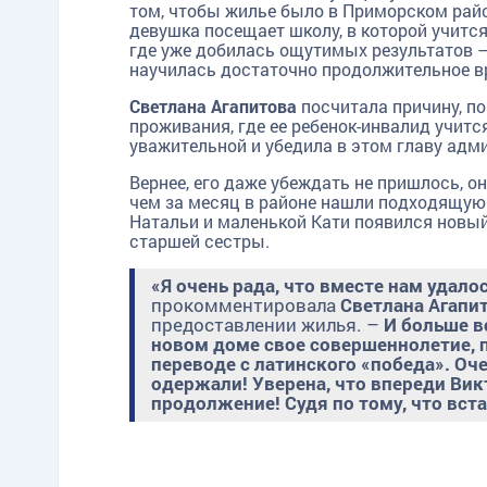
том, чтобы жилье было в Приморском район
девушка посещает школу, в которой учитс
где уже добилась ощутимых результатов –
научилась достаточно продолжительное вр
Светлана Агапитова
посчитала причину, по
проживания, где ее ребенок-инвалид учитс
уважительной и убедила в этом главу ад
Вернее, его даже убеждать не пришлось, 
чем за месяц в районе нашли подходящую 
Натальи и маленькой Кати появился новый 
старшей сестры.
«Я очень рада, что вместе нам удало
прокомментировала
Светлана Агапи
предоставлении жилья. –
И больше в
новом доме свое совершеннолетие, п
переводе с латинского «победа». О
одержали! Уверена, что впереди Ви
продолжение! Судя по тому, что вста