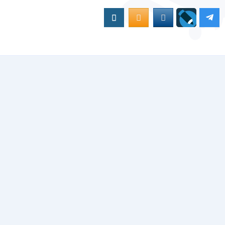
Вконтакте
OK.RU
MAIL.RU