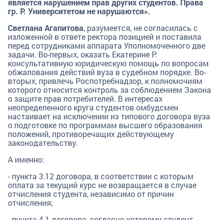
является нарушением прав других студентов. Права
гр. Р. Университетом не нарушаются».
Светлана Агапитова
, разумеется, не согласилась с
изложенной в ответе ректора позицией и поставила
перед сотрудниками аппарата Уполномоченного две
задачи. Во-первых, оказать Екатерине Р.
консультативную юридическую помощь по вопросам
обжалования действий вуза в судебном порядке. Во-
вторых, привлечь Роспотребнадзор, к полномочиям
которого относится контроль за соблюдением Закона
о защите прав потребителей. В интересах
неопределенного круга студентов омбудсмен
настаивает на исключении из типового договора вуза
о подготовке по программам высшего образования
положений, противоречащих действующему
законодательству.
А именно:
- пункта 3.12 договора, в соответствии с которым
оплата за текущий курс не возвращается в случае
отчисления студента, независимо от причин
отчисления;
- пункта 4.1 договора, согласно которому студент