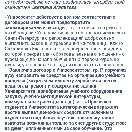
потребителей, им не указ, разбиралась петербургский
омбудсмен
Светлана Агапитова
.
«
Университет действует в полном соответствии с
договором и не может предотвратить
запланированные расходы,
- так ответил его ректор
на обращение Уполномоченного по правам человека в
Санкт-Петербурге с рекомендацией добровольно
выполнить законные требования жительницы Южно-
Сахалинска Екатерины Р., несовершеннолетняя дочь
которой прекратила «образовательные отношения» с
вузом еще до начала обучения на первом курсе, но
деньги, уплаченные за год, ей возвратить отказались.
–
Заключив договор с Университетом, гр. Р. поручила
вузу направить ее средства на организацию учебного
процесса (затраты на выплату заработной платы
педагогам, ремонт и содержание зданий
Университета, приобретение учебного оборудования,
закупку учебно-методической литературы,
коммунальные расходы и т.д.). <…> Профсоюз
студентов Университета категорически возражает
против выплат денежных средств отчисленным
студентам в подобных случаях, поскольку такие
выплаты возможны только за счет других студентов:
из денег, оплаченных ими за свое обучение. Это