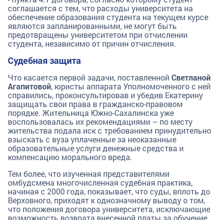
соглашается с тем, что расходы университета на
обеспечение образования студента на текущем курсе
являются запланированными, не могут быть
предотвращены университетом при отчислении
студента, независимо от причин отчисления.
Судебная защита
Что касается первой задачи, поставленной
Светланой
Агапитовой
, юристы аппарата Уполномоченного с ней
справились, проконсультировав и убедив Екатерину
защищать свои права в гражданско-правовом
порядке. Жительница Южно-Сахалинска уже
воспользовалась их рекомендациями – по месту
жительства подала иск с требованием принудительно
взыскать с вуза уплаченные за неоказанные
образовательные услуги денежные средства и
компенсацию морального вреда.
Тем более, что изученная представителями
омбудсмена многочисленная судебная практика,
начиная с 2000 года, показывает, что суды, вплоть до
Верховного, приходят к однозначному выводу о том,
что положения договора университета, исключающие
возможность возврата внесенной платы за обучение