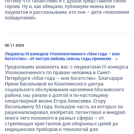
потому что талантливо и с душой представили своих
героев. Ну и, как обещали, публикуем имена всех
лауреатов и рассказываем, кто они – дети «поколения
победителей».
08.11.2024
Лауреаты III конкурса Уполномоченного «Мои года – мое
богатство»: «И чистую любовь сквозь годы пронесем…»
Продолжаем знакомить вас с лауреатами III конкурса
Уполномоченного по правам человека в Санкт-
Петербурге «Мои года – мое богатство». Благодаря
Ирине Васильевой из Комплексного центра
социального обслуживания населения Московского
района, мы узнали о долгой и по-настоящему
плодотворной жизни Егора Алексеева. Егору
Васильевичу 93 года, большую часть из которых он
рационализировал, изобретал, патентовал и внедрял
много чего полезного в разных сферах – от
стреляющих кристаллов для оборонных целей до
медицинских приборов и технологий для