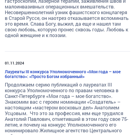
гастроскопии, лазерной терапии, заживления швов и
малоинвазивных операционных вмешательств.
Несовершеннолетний узник фашистского концлагеря
в Старой Руссе, он наотрез отказывается вспоминать
это время. Слава Богу, выжил, да еще и нашел там
свою любовь, которую пронес сквозь годы. Любовь к
одной женщине и к поэзии.
01.11.2024
Лауреаты III конкурса Уполномоченного «Мои года – мое
богатство»: «Просто Богом избранный»
Продолжаем серию публикаций о лауреатах III
конкурса Уполномоченного по правам человека в
Санкт-Петербурге «Мои года – мое богатство».
Знакомим вас с героем номинации «Создатель» –
настоящим «мастером восковых дел» Анатолием
Усцовым. Что это за профессия, кем еще трудился
Анатолий Павлович, отметивший в этом году свое 75-
летие, и почему на конкурс Уполномоченного его
номинировало Жилищное агентство Центрального