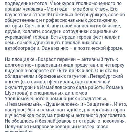
подведение итогов IV конкурса Уполномоченного по
правам человека «Мои года – мое богатство». Его
лауреатами стали 39 пожилых петербуржцев, эссе об
общественных и профессиональных достижениях
которых Светлане Агапитовой написали их близкие,
друзья, коллеги, соседи и сотрудники социальных
учреждений города. Есть среди героев фестиваля и
семь самовыдвиженцев, приславших свои
автобиографии. Одна из них – в поэтической форме.
На площадке «Возраст перемен – активный путь к
долголетию» правозащитница представила четверку
лидеров в возрасте от 75-ти до 93-х лет. Они стали
обладателями бронзовых статуэток «Петербургский
ангел» (это символ фестиваля, вдохновленный
скульптурой из Измайловского сада работы Романа
Шустрова) и специальных дипломов
Уполномоченного в номинациях «Создатель»,
«Незаменимый», «Душа-человек» и «Защитник». И это,
наверное, были самые наглядные для организаторов
и участников форума примеры активного долголетия.
Не обошлось и без лайфхаков от старшего поколения.
Получился импровизированный мастер-класс
жизнелюбия.