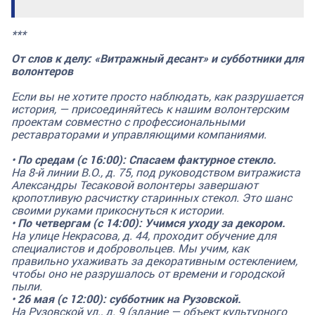
***
От слов к делу: «Витражный десант» и субботники для
волонтеров
Если вы не хотите просто наблюдать, как разрушается
история, — присоединяйтесь к нашим волонтерским
проектам совместно с профессиональными
реставраторами и управляющими компаниями.
•
По средам (с 16:00): Спасаем фактурное стекло.
На 8-й линии В.О., д. 75, под руководством витражиста
Александры Тесаковой волонтеры завершают
кропотливую расчистку старинных стекол. Это шанс
своими руками прикоснуться к истории.
•
По четвергам (с 14:00): Учимся уходу за декором.
На улице Некрасова, д. 44, проходит обучение для
специалистов и добровольцев. Мы учим, как
правильно ухаживать за декоративным остеклением,
чтобы оно не разрушалось от времени и городской
пыли.
•
26 мая (с 12:00): субботник на Рузовской.
На Рузовской ул., д. 9 (здание — объект культурного