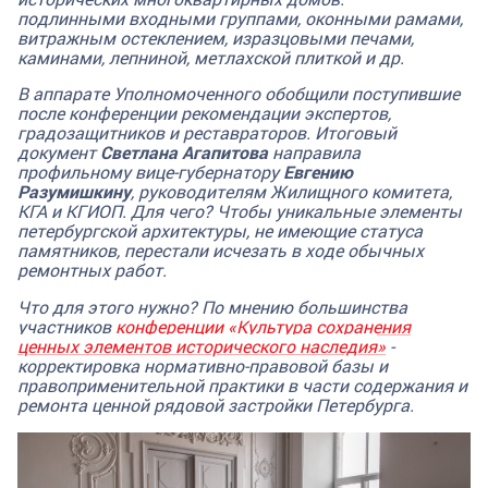
подлинными входными группами, оконными рамами,
витражным остеклением, изразцовыми печами,
каминами, лепниной, метлахской плиткой и др.
В аппарате Уполномоченного обобщили поступившие
после конференции рекомендации экспертов,
градозащитников и реставраторов. Итоговый
документ
Светлана Агапитова
направила
профильному вице-губернатору
Евгению
Разумишкину
, руководителям Жилищного комитета,
КГА и КГИОП. Для чего? Чтобы уникальные элементы
петербургской архитектуры, не имеющие статуса
памятников, перестали исчезать в ходе обычных
ремонтных работ.
Что для этого нужно? По мнению большинства
участников
конференции «
Культура сохранения
ценных элементов исторического наследия
»
-
корректировка нормативно-правовой базы и
правоприменительной практики в части содержания и
ремонта ценной рядовой застройки Петербурга.