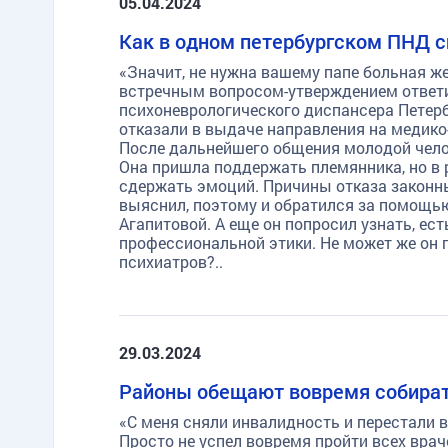
05.04.2024
Как в одном петербургском ПНД 
«Значит, не нужна вашему папе больная же
встречным вопросом-утверждением ответи
психоневрологического диспансера Петерб
отказали в выдаче направления на медико
После дальнейшего общения молодой чело
Она пришла поддержать племянника, но в 
сдержать эмоций. Причины отказа законн
выяснил, поэтому и обратился за помощь
Агапитовой. А еще он попросил узнать, ес
профессиональной этики. Не может же он
психиатров?..
29.03.2024
Районы обещают вовремя собира
«С меня сняли инвалидность и перестали в
Просто не успел вовремя пройти всех врач