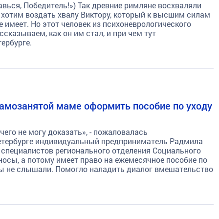
Славься, Победитель!») Так древние римляне восхваляли
ы хотим воздать хвалу Виктору, который к высшим силам
 имеет. Но этот человек из психоневрологического
сказываем, как он им стал, и при чем тут
ербурге.
амозанятой маме оформить пособие по уходу
ичего не могу доказать», - пожаловалась
етербурге индивидуальный предприниматель Радмила
 специалистов регионального отделения Социального
носы, а потому имеет право на ежемесячное пособие по
ды не слышали. Помогло наладить диалог вмешательство