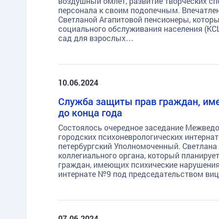
воздушный омлет, развитие творческих сп
персонала к своим подопечным. Впечатле
Светланой Агапитовой пенсионеры, котор
социального обслуживания населения (КСЦ
сад для взрослых…
10.06.2024
Служба защиты прав граждан, им
до конца года
Состоялось очередное заседание Межвед
городских психоневрологических интернат
петербургский Уполномоченный. Светлана
коллегиального органа, который планиру
граждан, имеющих психические нарушения
TG
ОК
MAX
интернате №9 под председательством виц
07.06.2024