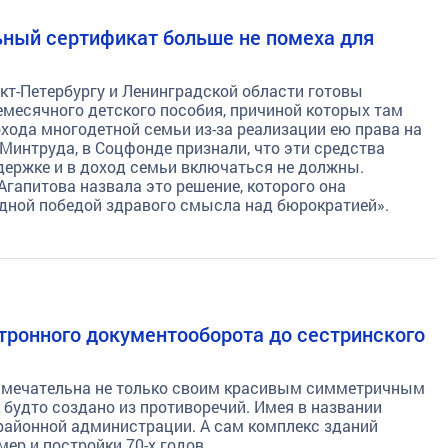
ьный сертификат больше не помеха для
кт-Петербургу и Ленинградской области готовы
емесячного детского пособия, причиной которых там
хода многодетной семьи из-за реализации ею права на
Минтруда, в Соцфонде признали, что эти средства
держке и в доход семьи включаться не должны.
гапитова назвала это решение, которого она
едной победой здравого смысла над бюрократией».
ктронного документооборота до сестринского
имечательна не только своим красивым симметричным
 будто создано из противоречий. Имея в названии
 районной администрации. А сам комплекс зданий
ер и постройки 70-х годов.