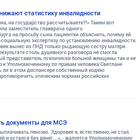
снижают статистику инвалидности
на, на государство рассчитываете?!» Таким вот
ла заместитель главврача одного
урга на просьбу сына пациентки объяснить, почему ей
-социальную экспертизу по установлению инвалидности.
век вынес из ПНД только рыдающую сестру матери.
результате столь душевного разговора не смогла
ый представитель психически больной женщины так и не
ю к Уполномоченному по правам человека Светлане
ть ли в этом диспансере собственный кодекс
 противоречить этическим нормам российских
ть документы для МСЭ
ыплачивать пенсию. Здоровее я, естественно, не стал.
ей и остался без денег…», - жалуется Уполномоченному