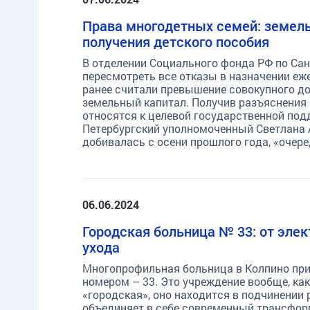
Права многодетных семей: земел
получения детского пособия
В отделении Социального фонда РФ по Сан
пересмотреть все отказы в назначении еж
ранее считали превышение совокупного до
земельный капитал. Получив разъяснения 
относятся к целевой государственной под
Петербургский уполномоченный Светлана А
добивалась с осени прошлого года, «очер
06.06.2024
Городская больница № 33: от эле
ухода
Многопрофильная больница в Колпино пр
номером – 33. Это учреждение вообще, как
«городская», оно находится в подчинении
объединяет в себе современный трансформ