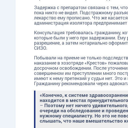
Задержка с препаратом связана с тем, чт
пока никто не видел. Подстражному разъяс
лекарство ему прописано. Что же касается 
администрация изолятора предпринимает 
Консультация требовалась гражданину, ко
которые были у него при задержании. Ему 
разрешение, а затем нотариально оформит
СИЗО.
Побывали на приеме не только подследс
наказание в хозотряде «Крестов» пожалова
досрочном освобождении. После уточнения
совершенном им преступлении много постра
имеют к нему претензий у судьи нет. Это 
Гражданину рекомендовали через адвокат
«Конечно, к системе здравоохранения
находится в местах принудительног
–
Поэтому нет ничего удивительного,
очереди на обследование и проведе
нужному специалисту. Но это не пов
слышать, что наше вмешательство к