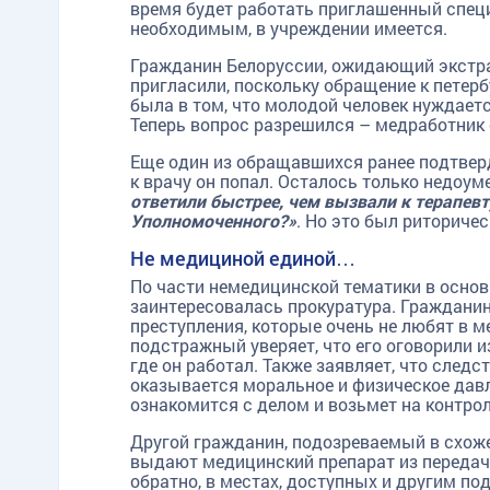
время будет работать приглашенный специ
необходимым, в учреждении имеется.
Гражданин Белоруссии, ожидающий экстрад
пригласили, поскольку обращение к петер
была в том, что молодой человек нуждается
TG
ОК
MAX
Теперь вопрос разрешился – медработник 
Еще один из обращавшихся ранее подтверд
к врачу он попал. Осталось только недоум
ответили быстрее, чем вызвали к терапевт
Уполномоченного?»
. Но это был риториче
Не медициной единой…
По части немедицинской тематики в осно
заинтересовалась прокуратура. Граждани
преступления, которые очень не любят в ме
подстражный уверяет, что его оговорили и
где он работал. Также заявляет, что след
оказывается моральное и физическое дав
ознакомится с делом и возьмет на контрол
Другой гражданин, подозреваемый в схоже
выдают медицинский препарат из передачи
обратно, в местах, доступных и другим по