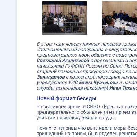
В этом году череду личных приемов гражд
Уполномоченный завершила в следственно
предновогоднюю пору, общение с подстра
Светланой Агапитовой
с претензиями и в
начальника ГУФСИН России по Санкт-Петер
старший помощник прокурора города по н
Залалдинов
с коллегами, помощник начал
учреждениях УИС
Елена Кузнецова
и начал
службы исполнения наказаний
Иван Тихан
Новый формат беседы
В настоящее время в СИЗО «Кресты» наход
предварительного объявления на прием за
участие, поскольку уехали в суды.
Немного непривычно выглядели меры безо
пришедший на прием, был отделен решетк