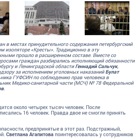
ан в местах принудительного содержания петербургский
м изоляторе «Кресты». Традиционно в эту
жными прошло в расширенном составе. Вместе со
опросами граждан разбирались исполняющий обязанности
бургу и Ленинградской области
Геннадий Сальчук
,
адзору за исполнением уголовных наказаний
Булат
ьника ГУФСИН по соблюдению прав человека в
ьник Медико-санитарной части (МСЧ) № 78 Федеральной
ов
.
ится около четырех тысяч человек. После
писались 16 человек. Правда двое не смогли принять
пасности, предпринятые в этот раз. Подстражный,
ой.
Светлана Агапитова
поинтересовалась у сотрудников