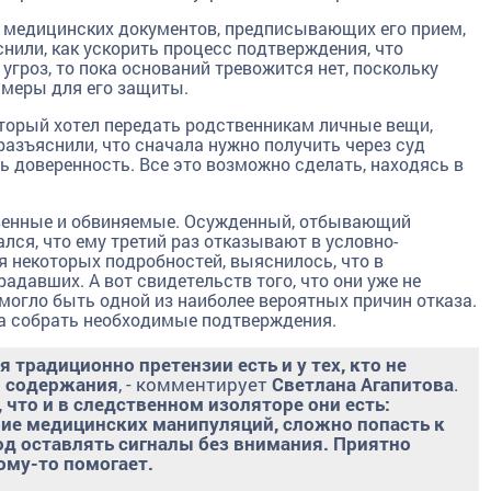
о медицинских документов, предписывающих его прием,
нили, как ускорить процесс подтверждения, что
угроз, то пока оснований тревожится нет, поскольку
меры для его защиты.
торый хотел передать родственникам личные вещи,
разъяснили, что сначала нужно получить через суд
ь доверенность. Все это возможно сделать, находясь в
твенные и обвиняемые. Осужденный, отбывающий
лся, что ему третий раз отказывают в условно-
 некоторых подробностей, выяснилось, что в
давших. А вот свидетельств того, что они уже не
и могло быть одной из наиболее вероятных причин отказа.
а собрать необходимые подтверждения.
 традиционно претензии есть и у тех, кто не
о содержания
, - комментирует
Светлана Агапитова
.
 что и в следственном изоляторе они есть:
ние медицинских манипуляций, сложно попасть к
од оставлять сигналы без внимания. Приятно
ому-то помогает.