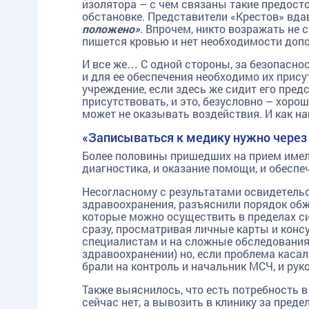
изолятора – с чем связаны такие предост
обстановке. Представители «Крестов» вдав
положено»
. Впрочем, никто возражать не с
пишется кровью и нет необходимости доп
И все же… С одной стороны, за безопаснос
и для ее обеспечения необходимо их прису
учреждение, если здесь же сидит его пред
присутствовать, и это, безусловно – хорош
может не оказывать воздействия. И как н
«Записываться к медику нужно через
Более половины пришедших на прием имели
диагностика, и оказание помощи, и обеспе
Несогласному с результатами освидетельс
здравоохранения, разъяснили порядок обж
которые можно осуществить в пределах с
сразу, просматривая личные карты и конс
специалистам и на сложные обследования, 
здравоохранении) но, если проблема касал
брали на контроль и начальник МСЧ, и ру
Также выяснилось, что есть потребность 
сейчас нет, а вывозить в клинику за пред