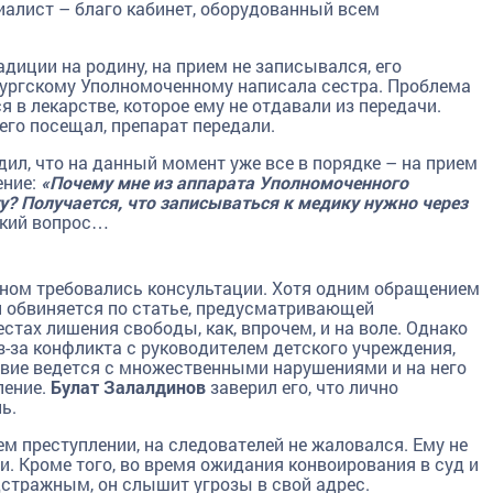
алист – благо кабинет, оборудованный всем
иции на родину, на прием не записывался, его
бургскому Уполномоченному написала сестра. Проблема
 в лекарстве, которое ему не отдавали из передачи.
его посещал, препарат передали.
ил, что на данный момент уже все в порядке – на прием
ение:
«Почему мне из аппарата Уполномоченного
у? Получается, что записываться к медику нужно через
ский вопрос…
вном требовались консультации. Хотя одним обращением
н обвиняется по статье, предусматривающей
стах лишения свободы, как, впрочем, и на воле. Однако
з-за конфликта с руководителем детского учреждения,
ствие ведется с множественными нарушениями и на него
ление.
Булат Залалдинов
заверил его, что лично
ь.
м преступлении, на следователей не жаловался. Ему не
. Кроме того, во время ожидания конвоирования в суд и
дстражным, он слышит угрозы в свой адрес.