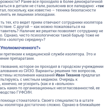
орожности? Ранее все проходило в более демократичной
аться в детали не стали, разъяснив все лапидарно:
«так
тал, поскольку, как известно – техника безопасности
олнять ее лишними эпизодами.
ть тех, кто ведет прием отвечают сотрудники изолятора
тствие. С другой – как можно пожаловаться на
ставитель? Наличие же решетки позволяет сотруднику не
о. Однако, чисто психологически такой барьер тоже не
айти «золотую середину»?
 Уполномоченного?»
 претензии к медицинской службе изолятора. Это и
чение препаратами.
твования, которое он проходил в городском учреждении
алования из СИЗО. Варианты решения тех вопросов,
истемы исполнения наказаний
Иван Тиханов
предлагал
ультируясь с местным медиком. Очередь к
конечно, не ускорить (как и в «вольном»
ась каких-то организационных несогласованностей, ее
ководство ГУФСИН.
в помощи стоматолога. Своего специалиста в штате
елы изолятора достаточно сложно. Однако в ближайшее