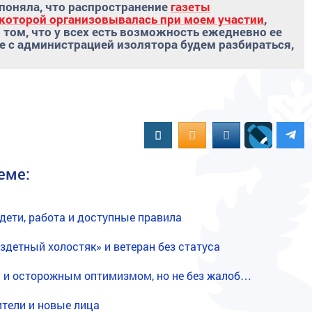
 поняла, что распространение
газеты
 которой организовывалась при моем участии
,
о том, что у всех есть возможность ежедневно ее
те с администрацией изолятора будем разбираться,
Вконтакте
OK.RU
MAIL.RU
еме:
дети, работа и доступные правила
здетный холостяк» и ветеран без статуса
й и осторожным оптимизмом, но не без жалоб…
тели и новые лица