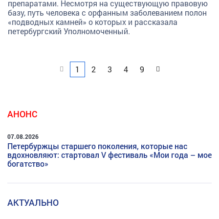
препаратами. Несмотря на существующую правовую
базу, путь человека с орфанным заболеванием полон
«подводных камней» о которых и рассказала
петербургский Уполномоченный.
Назад
Вперед
1
2
3
4
9
АНОНС
07.08.2026
Петербуржцы старшего поколения, которые нас
вдохновляют: стартовал V фестиваль «Мои года – мое
богатство»
АКТУАЛЬНО